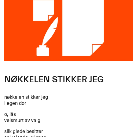
NØKKELEN
STIKKER
JEG
nøkkelen stikker jeg
i egen dør
o, lås
velsmurt av valg
slik glede besitter