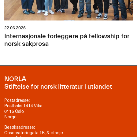
22.06.2026
Internasjonale forleggere på fellowship for
norsk sakprosa
NORLA
Stiftelse for norsk litteratur i utlandet
Postadresse:
Postboks 1414 Vika
0115 Oslo
Norge
Besøksadresse:
Observatoriegata 1B, 3. etasje