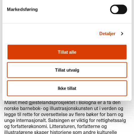
• Verdens største barnebokmesse, etablert i 1960
• Samlingspunkt for internasjonal forlagsbransje
Markedsføring
• Tall fra 2024: 31 700 besøkende og 1523 utstillere fra 94
land
• Sentral arena for illustrasjonskunst
• Messen er for bransje, med publikumsrettede aktiviteter
Detaljer
i Bologna by
Tillat alle
Om gjestelandsprosjektet
Tillat utvalg
Gjestelandet er i sentrum for oppmerksomhet fra media,
bransje og publikum under selve bokmessen. Det åpnes
også mange nye møteplasser i for- og etterkant av
Ikke tillat
prosjektene, både i Norge og internasjonalt.
Målet med gjestelandsprosjektet i Bologna er å få den
norske barnebok- og illustrasjonskunsten ut i verden og
legge til rette for oversettelse av flere bøker for barn og
unge internasjonalt. Satsingen er viktig for rettighetssalg
og forfatterøkonomi. Litteraturen, forfatterne og
illustratørene skaper historiene som andre kulturelle