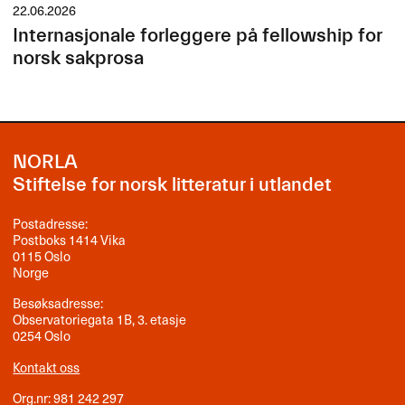
22.06.2026
Internasjonale forleggere på fellowship for
norsk sakprosa
NORLA
Stiftelse for norsk litteratur i utlandet
Postadresse:
Postboks 1414 Vika
0115 Oslo
Norge
Besøksadresse:
Observatoriegata 1B, 3. etasje
0254 Oslo
Kontakt oss
Org.nr: 981 242 297