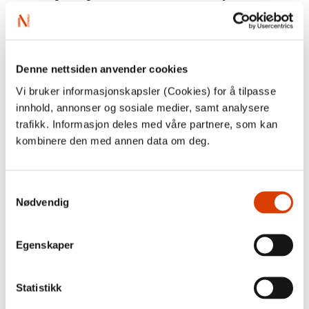
gjestelandsprosjektet.
Kostnader
Denne nettsiden anvender cookies
NORLA
dekker utgifter til scene og teknikk (skjerm,
Vi bruker informasjonskapsler (Cookies) for å tilpasse
talemikrofoner, tekniker).
innhold, annonser og sosiale medier, samt analysere
Søker dekker øvrige utgifter (honorarer, reise, opphold,
trafikk. Informasjon deles med våre partnere, som kan
inngangsbilletter osv.).
kombinere den med annen data om deg.
SØKNADSFRIST (forlenget): 7. november 2025
Samtykkevalg
Nødvendig
Søknadsskjema her
Egenskaper
Fakta om Bologna Children’s Book Fair
(
BCBF
)
Statistikk