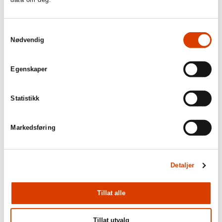
Samtykkevalg
Nødvendig
Egenskaper
Statistikk
03.08.2026
Lucy Moffatt - Månedens oversetter
Markedsføring
Detaljer
Tillat alle
Tillat utvalg