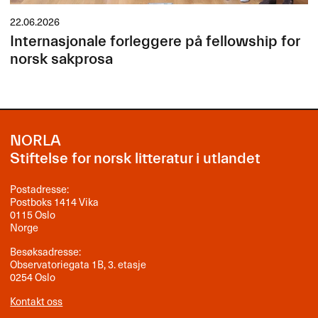
22.06.2026
Internasjonale forleggere på fellowship for
norsk sakprosa
NORLA
Stiftelse for norsk litteratur i utlandet
Postadresse:
Postboks 1414 Vika
0115 Oslo
Norge
Besøksadresse:
Observatoriegata 1B, 3. etasje
0254 Oslo
Kontakt oss