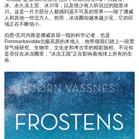
冰、​永久冻土层、​冰川等，​以及很少有人听说过的隐形冰
川。​这是一片大部分人都感到遥不可及的世界—​—​除了挪威
人和其他一些北方人。​然而，​冰冻圈却越来越少见，​它的区
域正在不断缩小。​​
​伯恩•瓦司内斯是挪威首屈一指的科学记者，​也是​
Finnmarksvidda​北极高原的本地人，​他带领我们踏上一段贯
穿气候研究、​生物学、​文化史和考古学的精彩旅程。​不论你
是否住在冰冻圈里，​“冰冻王国”正在影响着地球上所有的生
命。​​