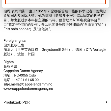
​伯恩•瓦司内斯​（生于​1951​年）​是挪威首屈一指的科学记者，​曾荣获
多项国内及国际大奖。​他为挪威​《阶级斗争报》​撰写固定的科学栏
目，​并出版过多本科普主题的书籍。​他曾助力​NRK​电视台科普节
目“薛定谔的猫”的制作，​并以记者身份获得过挪威的“自由文字奖”​（​
Fritt ords honn​ø​r​）​及“金笔奖”。​​
Foreign rights
国外版权已售
加拿大（世界英语版权，Greystone出版社）、德国（DTV Verlag出
版社）、波兰、韩国
Rights
版权所属
Cappelen Damm Agency
地址：NO-0055 Oslo
电话：+47 21 61 65 00
silje.mella@cappelendamm.no
www.cappelendammagency.no
Produktark (PDF)