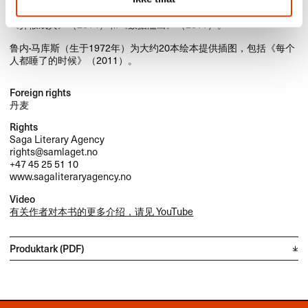
作，​撰写了许多关于科学技术的书籍，​包括​《污垢》​（​2011​）​，​
《弄假成真》​（​2014​）​和​《数据溢出》​（​2011​）​。​​
​鲁内·马库斯​
​（生于​1972​年）​为大约​20​本绘本提供插图，​包括​《每个
人都睡了的时候》​（​2011​）​。​​
Foreign rights
丹麦
Rights
Saga Literary Agency
rights@samlaget.no
+47 45 25 51 10
www.sagaliteraryagency.no
Video
有关作者对本书的更多介绍，请见 YouTube
Produktark (PDF)