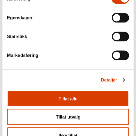
Egenskaper
Statistikk
Markedsføring
Detaljer
Tillat alle
Tillat utvalg
Photo: Therese Tungen/private
​鲍尔•斯坦维克​
​（生于​1976​年）​与马伦·阿格德斯坦和鲁内·马库斯合
Ikke tillat