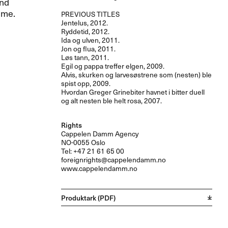
and
ime.
PREVIOUS
TITLES
Jentelus, 2012.
Ryddetid, 2012.
Ida og ulven, 2011.
Jon og flua, 2011.
Løs tann, 2011.
Egil og pappa treffer elgen, 2009.
Alvis, skurken og larvesøstrene som (nesten) ble
spist opp, 2009.
Hvordan Greger Grinebiter havnet i bitter duell
og alt nesten ble helt rosa, 2007.
Rights
Cappelen Damm Agency
NO-0055 Oslo
Tel: +47 21 61 65 00
foreignrights@cappelendamm.no
www.cappelendamm.no
Produktark (PDF)