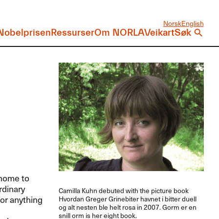
Norsk
English
Nobelprisen
Ressurser
Om NORLA
Veikart
Søk
 home to
rdinary
Camilla Kuhn debuted with the picture book
 or anything
Hvordan Greger Grinebiter havnet i bitter duell
og alt nesten ble helt rosa in 2007. Gorm er en
snill orm is her eight book.