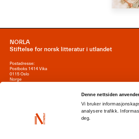
NORLA
Stiftelse for norsk litteratur i utlandet
Postadresse:
Postboks 1414 Vika
0115 Oslo
Norge
Besøksadresse:
Observatoriegata 1B, 3. etasje
Denne nettsiden anvende
0254 Oslo
Vi bruker informasjonskaps
Kontakt oss
analysere trafikk. Inform
deg.
Org.nr: 981 242 297