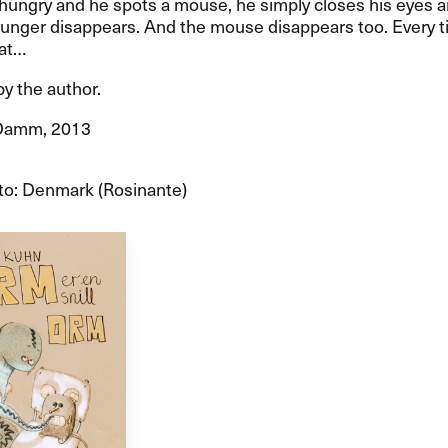
y hungry and he spots a mouse, he simply closes his eyes 
hunger disappears. And the mouse disappears too. Every t
hat…
by the author.
Damm, 2013
 to: Denmark (Rosinante)