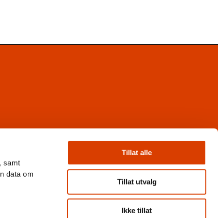
Facebook
Instagram
Tillat alle
X
, samt
Nyhetsbrev
en data om
Books from Norway
Tillat utvalg
Flickr
Ikke tillat