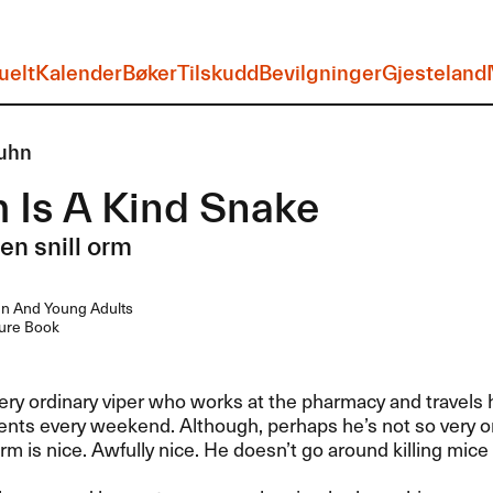
uelt
Kalender
Bøker
Tilskudd
Bevilgninger
Gjesteland
uhn
 Is A Kind Snake
en snill orm
en And Young Adults
ure Book
ery ordinary viper who works at the pharmacy and travels
ents every weekend. Although, perhaps he’s not so very o
Gorm is nice. Awfully nice. He doesn’t go around killing mice