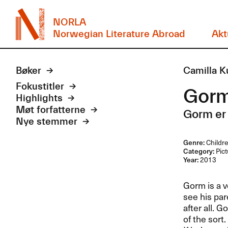
NORLA
Norwegian Literature Abroad
Akt
Bøker
Camilla K
Fokustitler
Gorm
Highlights
Møt forfatterne
Gorm er 
Nye stemmer
Genre:
Childr
Category:
Pict
Year:
2013
Gorm is a v
see his par
after all. 
of the sort.