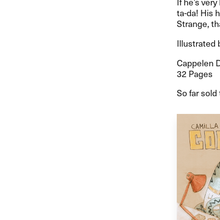
If he’s ver
ta-da! His 
Strange, t
Illustrated 
Cappelen 
32 Pages
So far sold