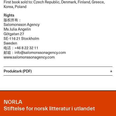
First book sold to: Czech Republic, Denmark, Finland, Greece,
Korea, Poland
Rights
版权所有：
Salomonsson Agency
Ms Julia Angelin
Götgatan 27
SE-116 21 Stockholm
Sweden
电话：+46 8 22 32 11
邮箱：info@salomonssonagency.com
www.salomonssonagency.com
Produktark (PDF)
NORLA
Stiftelse for norsk litteratur i utlandet