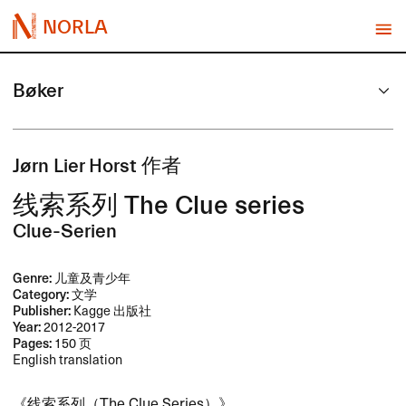
NORLA
Bøker
J​ø​rn Lier Horst ​作者
线索系列 The Clue series
Clue-Serien
Genre:
儿童及青少年
Category:
文学
Publisher:
Kagge 出版社
Year:
2012-2017
Pages:
150 页
English translation
​《线索系列​（​The Clue Series​）》​​