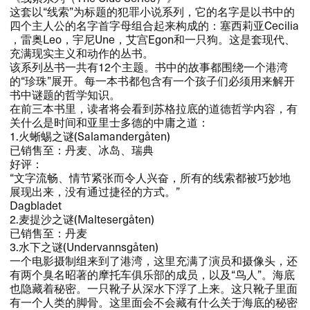
​这套以“线索”为标题的犯罪小说系列，​它的名字是以书中的
四个主人公的名字首字母组合起来构成的：​塞西莉亚​Cecilia​
，​雷奥​Leo​，​宇尼​Une​，​艾宫​Egon​和一只狗。​这是套现代、​
充满现实主义和动作的丛书。​​
​该系列丛书一共有​12​个主题。​书中的故事都围绕一个港湾
的“珍珠”展开。​每一本书都包含有一个孩子们必须用来解开
书中谜题的哲学知识。​​
​在前三本书里，​读者将会看到苏格拉底的道德哲学内容，​有
关什么是时间和亚里士多德的中庸之道：​​
1.​火蜥蜴之谜​(Salamanderg​å​ten)
​已销售至：​丹麦、​冰岛、​瑞典​
​好评：​​
​“文字流畅、​情节紧张而令人兴奋，​所有的线索都被巧妙地
展现出来，​没有通过捷径的方式。​”​
Dagbladet
2.​麦提沙之谜​(Malteserg​å​ten)
​已销售至：​丹麦​
3.​水下之谜​(Undervannsg​å​ten)
​一个电影摄制组来到了港湾，​这里充满了演员和摄像头，​还
有两个臭名昭著的摩托车俱乐部的成员，​以及“鸟人”。​海底
也隐藏着秘密。​一只靴子从深水下浮了上来。​这只靴子里面
有一个人类的脚骨。​这里面会不会藏有什么关于海底的秘密