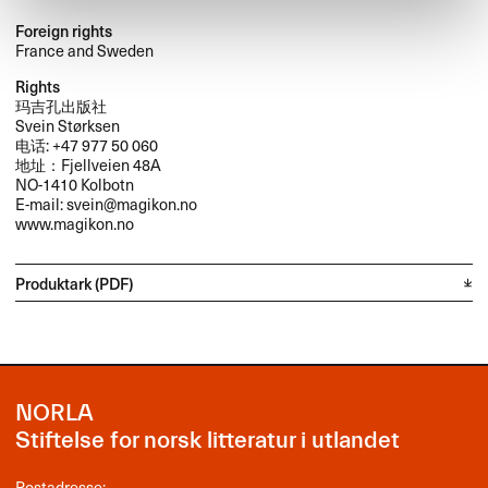
Foreign rights
France and Sweden
Rights
玛吉孔出版社
Svein Størksen
电话: +47 977 50 060
地址：Fjellveien 48A
NO-1410 Kolbotn
E-mail: svein@magikon.no
www.magikon.no
Produktark (PDF)
NORLA
Stiftelse for norsk litteratur i utlandet
Postadresse: