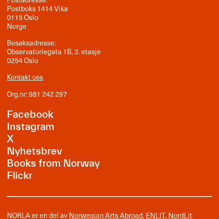
Postboks 1414 Vika
0115 Oslo
Norge
Besøksadresse:
Observatoriegata 1B, 3. etasje
0254 Oslo
Kontakt oss
Org.nr: 981 242 297
Facebook
Instagram
X
Nyhetsbrev
Books from Norway
Flickr
NORLA er en del av
Norwegian Arts Abroad
,
ENLIT
,
NordLit