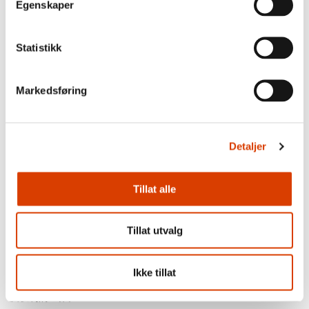
Egenskaper
Statistikk
Markedsføring
Detaljer
Tillat alle
Tillat utvalg
​奥伊斯坦•多乐门挪威著名的儿童歌曲歌手、​作曲家及喜剧演员。​他
Ikke tillat
以荒诞和幽默的文字著称，​他还致力于为了孩子得到高质量的文化
及权利的工作。​​