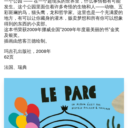
一个公园 ​—​— ​在一个超现实的世界里，​什么事情都有可能
发生。​这个公园里面住着许多奇怪的生物和人—​—​动物、​五
彩斑斓的鸟，​猫头鹰，​龙和哲学家。​这里也是一个充满爱的
地方，​有可以让你藏身的灌木，​贩卖梦想和所有你可以想象
得到的东西的小卖部。​​
​这本书荣获​2009​年挪威全国”​2009​年年度最美丽的书”金奖
及银奖。​​
​插画由悠客兰德绘制。​​
​玛吉孔出版社，​​2008​年​
62​页​
​法国、​瑞典​