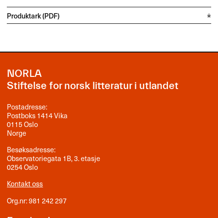
Produktark (PDF)
NORLA
Stiftelse for norsk litteratur i utlandet
Postadresse:
Postboks 1414 Vika
0115 Oslo
Norge
Besøksadresse:
Observatoriegata 1B, 3. etasje
0254 Oslo
Kontakt oss
Org.nr: 981 242 297