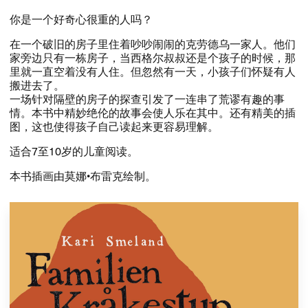
​你是一个好奇心很重的人吗？​​
​在一个破旧的房子里住着吵吵闹闹的克劳德乌一家人。​他们
家旁边只有一栋房子，​当西格尔叔叔还是个孩子的时候，​那
里就一直空着没有人住。​但忽然有一天，​小孩子们怀疑有人
搬进去了。​​
​一场针对隔壁的房子的探查引发了一连串了荒谬有趣的事
情。​本书中精妙绝伦的故事会使人乐在其中。​还有精美的插
图，​这也使得孩子自己读起来更容易理解。​​
​适合​7​至​10​岁的儿童阅读。​​
​本书插画由莫娜•布雷克绘制。​​