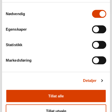
Samtykkevalg
Nødvendig
​“一本精彩的儿童书，​讲述了一个古怪的家
庭的故事。​这克劳德乌家让我想起了安妮凯
Egenskaper
斯、​韦斯利、​罗尔德达尔和留个布勒比家的
孩子。​（……）​这本书有一种惊人的让你放
Statistikk
不下手的能量。​”​
《挪威日报 Dagbladet​》
Markedsføring
Detaljer
Tillat alle
Tillat utvalg