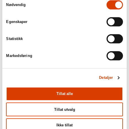
Nødvendig
Egenskaper
Statistikk
Markedsføring
Detaljer
Tillat alle
​丽芙•弗洛德现居奥斯陆。​​1996​年，​她发表了自己的儿童文学处女作​
Tillat utvalg
《阁楼》​。​该书被翻译成了日语，​并在日本卖出了超过八万本。​她
为儿童和青少年创作了许多作品。​一些书被翻译成了日语和德语。​​
​她曾多年从事小学教师的工作。​​
Ikke tillat