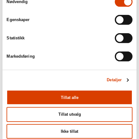
Nødvendig
游戏帮助了她。​这场旅行的终点在火星，​那
里没有任何生命。​但是妈妈就在那里。​”​
Egenskaper
挪威晚邮报 Aftenposten
Statistikk
Markedsføring
Detaljer
Tillat alle
Tillat utvalg
Ikke tillat