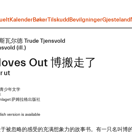
uelt
Kalender
Bøker
Tilskudd
Bevilgninger
Gjesteland
尔德 Trude Tjensvold
vold (ill.)
Moves Out ​博搬走了
r ut
青少年文学
本
mlaget 萨姆拉格出版社
sh version is available
关于被忽略的感受的充满想象力的故事书。​有一只名叫博的