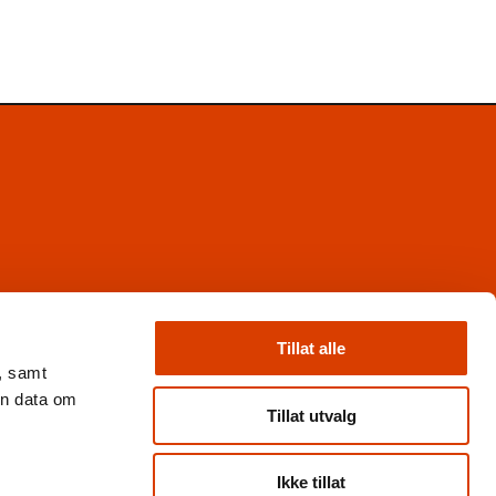
Facebook
Instagram
Tillat alle
X
, samt
Nyhetsbrev
en data om
Books from Norway
Tillat utvalg
Flickr
Ikke tillat