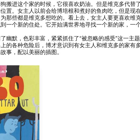
狗搬进这个家的时候，​它很喜欢奶油。​但是维克多代替
位置。​女主人以前会给博培根和煮好的鱼肉吃，​但是现
因为那些都是维克多想吃的。​看上去，​女主人要更喜欢维克
找到一个新的住处。​它开始满世界地寻找一个新的家，​一
满了幽默，​色彩丰富，​紧紧抓住了“被忽略的感受”这一主题
上的各种危险后，​博才意识到有女主人和维克多的家有
故事，​配以美丽的插图。​​