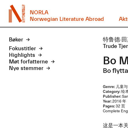
NORLA
Norwegian Literature Abroad
Akt
Bøker
特鲁德·田斯瓦
Trude Tjens
Fokustitler
Highlights
Bo 
Møt forfatterne
Nye stemmer
Bo flytta
Genre:
儿童与
Category:
绘
Publisher:
Sa
Year:
2016 年
Pages:
32 页
Complete Engli
​这是一本