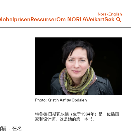
Norsk
English
Nobelprisen
Ressurser
Om NORLA
Veikart
Søk
Photo: Kristin Aafløy Opdalen
​特鲁德·田斯瓦尔德​（生于​1964​年）​是一位插画
家和设计师。​这是她的第一本书。​​
猫，​在名