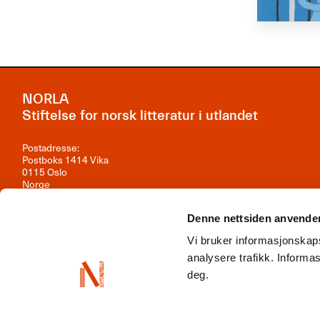
NORLA
Stiftelse for norsk litteratur i utlandet
Postadresse:
Postboks 1414 Vika
0115 Oslo
Norge
Besøksadresse:
Denne nettsiden anvende
Observatoriegata 1B, 3. etasje
0254 Oslo
Vi bruker informasjonskaps
Kontakt oss
analysere trafikk. Inform
deg.
Org.nr: 981 242 297