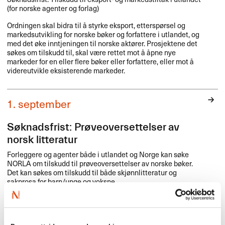
(for norske agenter og forlag)
Ordningen skal bidra til å styrke eksport, etterspørsel og
markedsutvikling for norske bøker og forfattere i utlandet, og
med det øke inntjeningen til norske aktører. Prosjektene det
søkes om tilskudd til, skal være rettet mot å åpne nye
markeder for en eller flere bøker eller forfattere, eller mot å
videreutvikle eksisterende markeder.
1. september
Søknadsfrist: Prøveoversettelser av
norsk litteratur
Forleggere og agenter både i utlandet og Norge kan søke
NORLA
om tilskudd til prøveoversettelser av norske bøker.
Det kan søkes om tilskudd til både skjønnlitteratur og
sakprosa for barn/unge og voksne.
Bøkene det søkes om må være utkommet og oppfylle
NORLAs kriterier for oversettelsestilskudd. Oversettelsen må
skje direkte fra norsk.