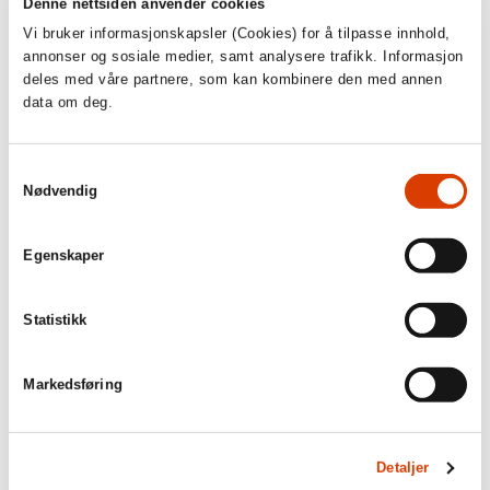
Denne nettsiden anvender cookies
Tilskudd til prøveoversettelser av NORLAs fokustitler vil
Vi bruker informasjonskapsler (Cookies) for å tilpasse innhold,
prioriteres.
annonser og sosiale medier, samt analysere trafikk. Informasjon
deles med våre partnere, som kan kombinere den med annen
1. september
data om deg.
Søknadsfrist: Utvidete
Samtykkevalg
prøveoversettelser av norsk litteratur
Nødvendig
Norske agenter og forlag kan søke
NORLA
om tilskudd til
utvidete prøveoversettelser av norsk litteratur til engelsk.
Egenskaper
Tilskuddet skal gå til bøker med et særlig potensiale for
utenlandssalg.
Midlene kommer fra regjeringens satsing på kulturell og
Statistikk
kreativ næring, og skal styrke aktørene i verdikjeden som
jobber med å markedsføre og selge norsk kunst og kultur
internasjonalt.
Markedsføring
1. oktober
Detaljer