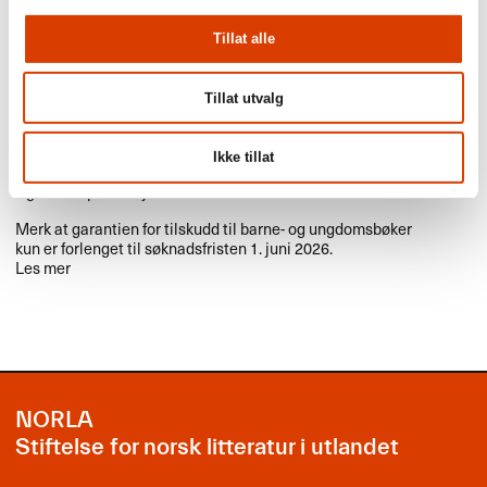
Søknadsfrist: Tilskudd til oversettelse
og produksjonstilskudd til illustrerte
Tillat alle
bøker
Søknadsfrist: Tilskudd til oversettelse og
Tillat utvalg
produksjonstilskudd til illustrerte bøker.
Les om tilskudd til oversettelse her
Ikke tillat
Og les om produksjonstilskudd her
Merk at garantien for tilskudd til barne- og ungdomsbøker
kun er forlenget til søknadsfristen 1. juni 2026.
Les mer
NORLA
Stiftelse for norsk litteratur i utlandet