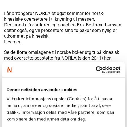
I år arrangerer
NORLA
et eget seminar for norsk-
kinesiske oversettere i tilknytning til messen.
Den norske forfatteren og coachen Erik Bertrand Larssen
deltar også, og vil presentere sine to bøker som nylig er
utkommet på kinesisk.
Les mer
.
Se de flotte omslagene til norske bøker utgitt på kinesisk
med oversettelsesstøtte fra
NORLA
(siden 2011)
her
.
Kalender
Denne nettsiden anvender cookies
Vi bruker informasjonskapsler (Cookies) for å tilpasse
Kommende aktiviteter
innhold, annonser og sosiale medier, samt analysere
trafikk. Informasjon deles med våre partnere, som kan
kombinere den med annen data om deg.
1. september