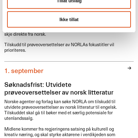
NORLA
om tilskudd til prøveoversettelser av norske bøker.
Tillat utvalg
Det kan søkes om tilskudd til både skjønnlitteratur og
sakprosa for barn/unge og voksne.
Ikke tillat
Bøkene det søkes om må være utkommet og oppfylle
NORLAs kriterier for oversettelsestilskudd. Oversettelsen må
skje direkte fra norsk.
Tilskudd til prøveoversettelser av NORLAs fokustitler vil
prioriteres.
1. september
Søknadsfrist: Utvidete
prøveoversettelser av norsk litteratur
Norske agenter og forlag kan søke
NORLA
om tilskudd til
utvidete prøveoversettelser av norsk litteratur til engelsk.
Tilskuddet skal gå til bøker med et særlig potensiale for
utenlandssalg.
Midlene kommer fra regjeringens satsing på kulturell og
kreativ næring, og skal styrke aktørene i verdikjeden som