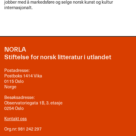
jobber med å markedsføre og selge norsk kunst og kultur
internasjonalt.
NORLA
Stiftelse for norsk litteratur i utlandet
Postadresse:
Postboks 1414 Vika
0115 Oslo
Norge
Besøksadresse:
Observatoriegata 1B, 3. etasje
0254 Oslo
Kontakt oss
Org.nr: 981 242 297