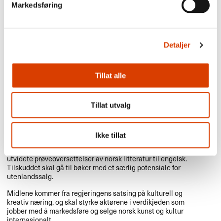
Markedsføring
sakprosa for barn/unge og voksne.
Bøkene det søkes om må være utkommet og oppfylle
NORLAs kriterier for oversettelsestilskudd. Oversettelsen må
skje direkte fra norsk.
Detaljer
Tilskudd til prøveoversettelser av NORLAs fokustitler vil
prioriteres.
Tillat alle
1. september
Tillat utvalg
Søknadsfrist: Utvidete
prøveoversettelser av norsk litteratur
Ikke tillat
Norske agenter og forlag kan søke
NORLA
om tilskudd til
utvidete prøveoversettelser av norsk litteratur til engelsk.
Tilskuddet skal gå til bøker med et særlig potensiale for
utenlandssalg.
Midlene kommer fra regjeringens satsing på kulturell og
kreativ næring, og skal styrke aktørene i verdikjeden som
jobber med å markedsføre og selge norsk kunst og kultur
internasjonalt.