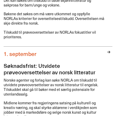
Det kan søkes om tilskudd til både skjønnlitteratur og
sakprosa for barn/unge og voksne.
Bøkene det søkes om må være utkommet og oppfylle
NORLAs kriterier for oversettelsestilskudd. Oversettelsen må
skje direkte fra norsk.
Tilskudd til prøveoversettelser av NORLAs fokustitler vil
prioriteres.
1. september
Søknadsfrist: Utvidete
prøveoversettelser av norsk litteratur
Norske agenter og forlag kan søke
NORLA
om tilskudd til
utvidete prøveoversettelser av norsk litteratur til engelsk.
Tilskuddet skal gå til bøker med et særlig potensiale for
utenlandssalg.
Midlene kommer fra regjeringens satsing på kulturell og
kreativ næring, og skal styrke aktørene i verdikjeden som
jobber med å markedsføre og selge norsk kunst og kultur