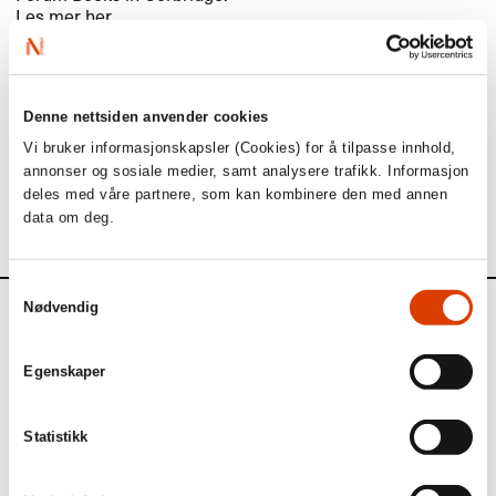
Les mer
her
.
Les mer om Lars Mytting og
Solid Wood
her
.
Boken er oversatt til engelsk av Robert Ferguson, og utgitt
av MacLehose Press med oversettelsesstøtte fra
NORLA
.
Denne nettsiden anvender cookies
Les mer om den engelske boken
her
.
Vi bruker informasjonskapsler (Cookies) for å tilpasse innhold,
annonser og sosiale medier, samt analysere trafikk. Informasjon
Hel ved
er solgt for oversettelse til tsjekkisk, dansk, estisk,
deles med våre partnere, som kan kombinere den med annen
finsk, tysk, svensk- samt engelske verdensrettigheter.
data om deg.
Samtykkevalg
Nødvendig
Kalender
Egenskaper
Kommende aktiviteter
Statistikk
1. september