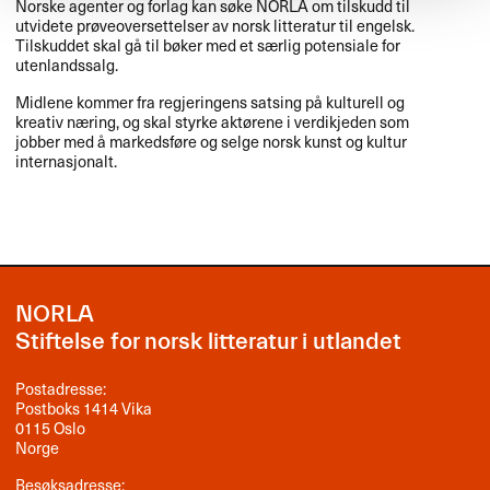
Norske agenter og forlag kan søke
NORLA
om tilskudd til
utvidete prøveoversettelser av norsk litteratur til engelsk.
Tilskuddet skal gå til bøker med et særlig potensiale for
utenlandssalg.
Midlene kommer fra regjeringens satsing på kulturell og
kreativ næring, og skal styrke aktørene i verdikjeden som
jobber med å markedsføre og selge norsk kunst og kultur
internasjonalt.
NORLA
Stiftelse for norsk litteratur i utlandet
Postadresse:
Postboks 1414 Vika
0115 Oslo
Norge
Besøksadresse: