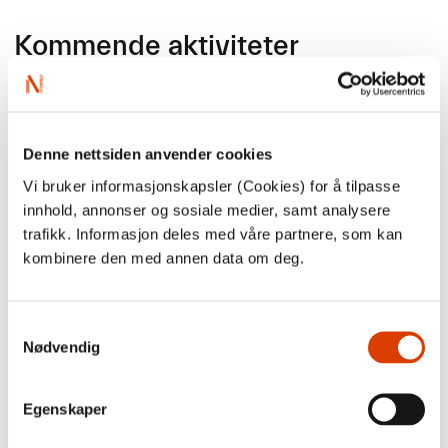
Kommende aktiviteter
1. september
Denne nettsiden anvender cookies
Søknadsfrist: Tilskudd til eksport- og
Vi bruker informasjonskapsler (Cookies) for å tilpasse
markedstiltak i utlandet (for norske
innhold, annonser og sosiale medier, samt analysere
agenter og forlag)
trafikk. Informasjon deles med våre partnere, som kan
Søknadsfrist: Tilskudd til eksport- og markedstiltak i utlandet
kombinere den med annen data om deg.
(for norske agenter og forlag)
Ordningen skal bidra til å styrke eksport, etterspørsel og
markedsutvikling for norske bøker og forfattere i utlandet, og
Samtykkevalg
med det øke inntjeningen til norske aktører. Prosjektene det
Nødvendig
søkes om tilskudd til, skal være rettet mot å åpne nye
markeder for en eller flere bøker eller forfattere, eller mot å
videreutvikle eksisterende markeder.
Egenskaper