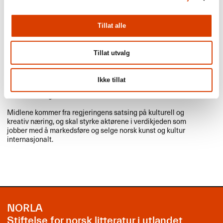
1. september
Tillat alle
Søknadsfrist: Utvidete
prøveoversettelser av norsk litteratur
Tillat utvalg
Norske agenter og forlag kan søke
NORLA
om tilskudd til
utvidete prøveoversettelser av norsk litteratur til engelsk.
Ikke tillat
Tilskuddet skal gå til bøker med et særlig potensiale for
utenlandssalg.
Midlene kommer fra regjeringens satsing på kulturell og
kreativ næring, og skal styrke aktørene i verdikjeden som
jobber med å markedsføre og selge norsk kunst og kultur
internasjonalt.
NORLA
Stiftelse for norsk litteratur i utlandet