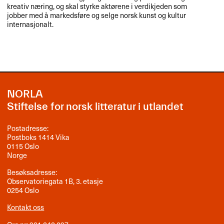
kreativ næring, og skal styrke aktørene i verdikjeden som
jobber med å markedsføre og selge norsk kunst og kultur
internasjonalt.
NORLA
Stiftelse for norsk litteratur i utlandet
Postadresse:
Postboks 1414 Vika
0115 Oslo
Norge
Besøksadresse:
Observatoriegata 1B, 3. etasje
0254 Oslo
Kontakt oss