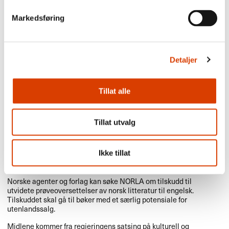
Forleggere og agenter både i utlandet og Norge kan søke
NORLA
om tilskudd til prøveoversettelser av norske bøker.
Markedsføring
Det kan søkes om tilskudd til både skjønnlitteratur og
sakprosa for barn/unge og voksne.
Bøkene det søkes om må være utkommet og oppfylle
NORLAs kriterier for oversettelsestilskudd. Oversettelsen må
Detaljer
skje direkte fra norsk.
Tilskudd til prøveoversettelser av NORLAs fokustitler vil
Tillat alle
prioriteres.
Tillat utvalg
1. september
Søknadsfrist: Utvidete
Ikke tillat
prøveoversettelser av norsk litteratur
Norske agenter og forlag kan søke
NORLA
om tilskudd til
utvidete prøveoversettelser av norsk litteratur til engelsk.
Tilskuddet skal gå til bøker med et særlig potensiale for
utenlandssalg.
Midlene kommer fra regjeringens satsing på kulturell og