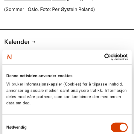
(Sommer i Oslo. Foto: Per Øystein Roland)
Kalender
Kommende aktiviteter
Denne nettsiden anvender cookies
1. september
Vi bruker informasjonskapsler (Cookies) for å tilpasse innhold,
annonser og sosiale medier, samt analysere trafikk. Informasjon
Søknadsfrist: Tilskudd til eksport- og
deles med våre partnere, som kan kombinere den med annen
markedstiltak i utlandet (for norske
data om deg.
agenter og forlag)
Søknadsfrist: Tilskudd til eksport- og markedstiltak i utlandet
Samtykkevalg
(for norske agenter og forlag)
Nødvendig