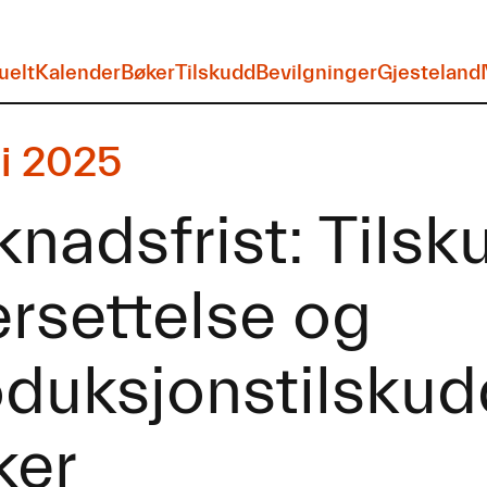
uelt
Kalender
Bøker
Tilskudd
Bevilgninger
Gjesteland
ni 2025
nadsfrist: Tilsku
rsettelse og
duksjonstilskudd 
ker