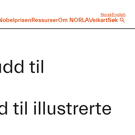
Norsk
English
Nobelprisen
Ressurser
Om NORLA
Veikart
Søk
dd til
til illustrerte