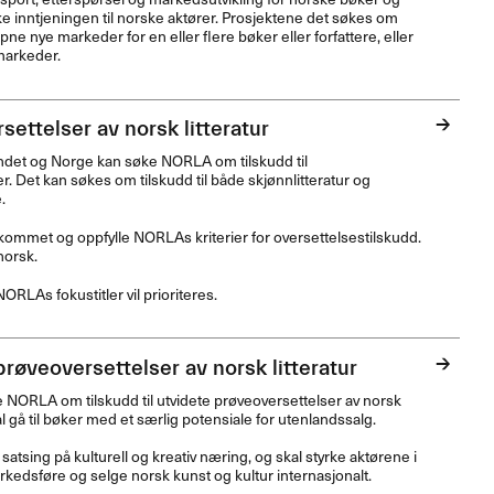
øke inntjeningen til norske aktører. Prosjektene det søkes om
 åpne nye markeder for en eller flere bøker eller forfattere, eller
markeder.
settelser av norsk litteratur
andet og Norge kan søke
NORLA
om tilskudd til
. Det kan søkes om tilskudd til både skjønnlitteratur og
.
mmet og oppfylle NORLAs kriterier for oversettelsestilskudd.
norsk.
ORLAs fokustitler vil prioriteres.
prøveoversettelser av norsk litteratur
e
NORLA
om tilskudd til utvidete prøveoversettelser av norsk
kal gå til bøker med et særlig potensiale for utenlandssalg.
tsing på kulturell og kreativ næring, og skal styrke aktørene i
edsføre og selge norsk kunst og kultur internasjonalt.