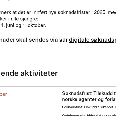
merk at det er innført nye søknadsfrister i 2025, med i
er i alle sjangre:
 1. juni og 1. oktober.
nader skal sendes via vår
digitale søknads
nde aktiviteter
ber
Søknadsfrist: Tilskudd t
norske agenter og forla
Søknadsfrist: Tilskudd til eksport-
Ordningen skal bidra til å styrke 