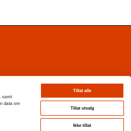
Facebook
Instagram
Tillat alle
X
, samt
Nyhetsbrev
en data om
Books from Norway
Tillat utvalg
Flickr
Ikke tillat