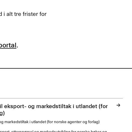
 alt tre frister for
portal
.
il eksport- og markedstiltak i utlandet (for
g)
 og markedstiltak i utlandet (for norske agenter og forlag)
eksport, etterspørsel og markedsutvikling for norske bøker og