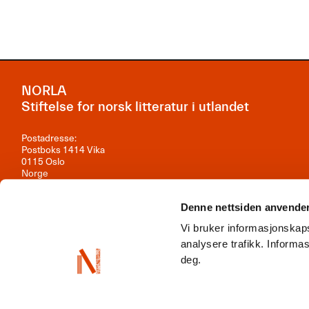
NORLA
Stiftelse for norsk litteratur i utlandet
Postadresse:
Postboks 1414 Vika
0115 Oslo
Norge
Besøksadresse:
Observatoriegata 1B, 3. etasje
Denne nettsiden anvende
0254 Oslo
Vi bruker informasjonskaps
Kontakt oss
analysere trafikk. Inform
deg.
Org.nr: 981 242 297