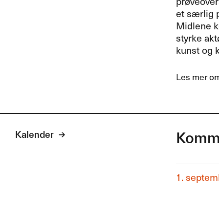
prøveovers
et særlig 
Midlene ko
styrke ak
kunst og k
Les mer o
Kalender
Komme
1. septem