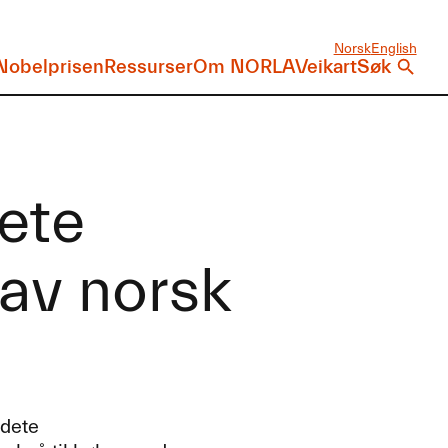
Norsk
English
Nobelprisen
Ressurser
Om NORLA
Veikart
Søk
ete
 av norsk
idete