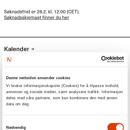
Søknadsfrist er 28.2. kl. 12:00 (
CET
)
Søknadsskjemaet finner du her
Kalender
Kommende aktiviteter
Denne nettsiden anvender cookies
1. september
Vi bruker informasjonskapsler (Cookies) for å tilpasse innhold,
annonser og sosiale medier, samt analysere trafikk. Informasjon
deles med våre partnere, som kan kombinere den med annen
Søknadsfrist: Tilskudd til eksport- og
data om deg.
markedstiltak i utlandet (for norske
agenter og forlag)
Samtykkevalg
Søknadsfrist: Tilskudd til eksport- og markedstiltak i utlandet
Nødvendig
(for norske agenter og forlag)