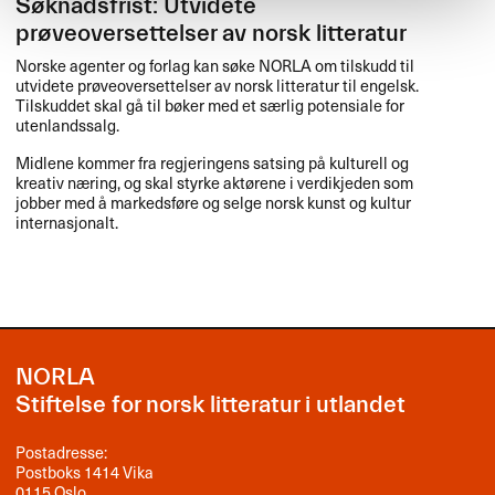
Søknadsfrist: Utvidete
prøveoversettelser av norsk litteratur
Norske agenter og forlag kan søke
NORLA
om tilskudd til
utvidete prøveoversettelser av norsk litteratur til engelsk.
Tilskuddet skal gå til bøker med et særlig potensiale for
utenlandssalg.
Midlene kommer fra regjeringens satsing på kulturell og
kreativ næring, og skal styrke aktørene i verdikjeden som
jobber med å markedsføre og selge norsk kunst og kultur
internasjonalt.
NORLA
Stiftelse for norsk litteratur i utlandet
Postadresse:
Postboks 1414 Vika
0115 Oslo