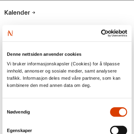
Kalender
Kommende aktiviteter
1. september
Denne nettsiden anvender cookies
Vi bruker informasjonskapsler (Cookies) for å tilpasse
Søknadsfrist: Tilskudd til eksport- og
innhold, annonser og sosiale medier, samt analysere
markedstiltak i utlandet (for norske
trafikk. Informasjon deles med våre partnere, som kan
agenter og forlag)
kombinere den med annen data om deg.
Søknadsfrist: Tilskudd til eksport- og markedstiltak i utlandet
(for norske agenter og forlag)
Ordningen skal bidra til å styrke eksport, etterspørsel og
Samtykkevalg
markedsutvikling for norske bøker og forfattere i utlandet, og
Nødvendig
med det øke inntjeningen til norske aktører. Prosjektene det
søkes om tilskudd til, skal være rettet mot å åpne nye
markeder for en eller flere bøker eller forfattere, eller mot å
Egenskaper
videreutvikle eksisterende markeder.