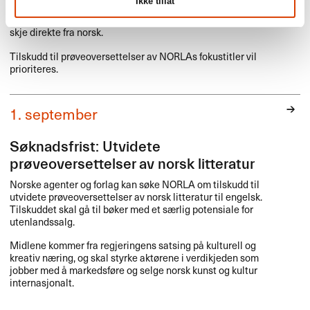
Ikke tillat
Bøkene det søkes om må være utkommet og oppfylle
NORLAs kriterier for oversettelsestilskudd. Oversettelsen må
skje direkte fra norsk.
Tilskudd til prøveoversettelser av NORLAs fokustitler vil
prioriteres.
1. september
Søknadsfrist: Utvidete
prøveoversettelser av norsk litteratur
Norske agenter og forlag kan søke
NORLA
om tilskudd til
utvidete prøveoversettelser av norsk litteratur til engelsk.
Tilskuddet skal gå til bøker med et særlig potensiale for
utenlandssalg.
Midlene kommer fra regjeringens satsing på kulturell og
kreativ næring, og skal styrke aktørene i verdikjeden som
jobber med å markedsføre og selge norsk kunst og kultur
internasjonalt.