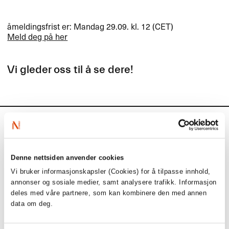
åmeldingsfrist er: Mandag 29.09. kl. 12 (
CET
)
Meld deg på her
Vi gleder oss til å se dere!
Kalender
Kommende aktiviteter
Denne nettsiden anvender cookies
Vi bruker informasjonskapsler (Cookies) for å tilpasse innhold,
annonser og sosiale medier, samt analysere trafikk. Informasjon
1. september
deles med våre partnere, som kan kombinere den med annen
data om deg.
Søknadsfrist: Tilskudd til eksport- og