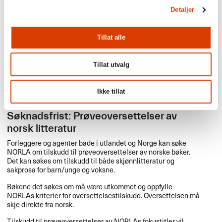
Detaljer
Ordningen skal bidra til å styrke eksport, etterspørsel og
markedsutvikling for norske bøker og forfattere i utlandet, og
med det øke inntjeningen til norske aktører. Prosjektene det
Tillat alle
søkes om tilskudd til, skal være rettet mot å åpne nye
markeder for en eller flere bøker eller forfattere, eller mot å
videreutvikle eksisterende markeder.
Tillat utvalg
1. september
Ikke tillat
Søknadsfrist: Prøveoversettelser av
norsk litteratur
Forleggere og agenter både i utlandet og Norge kan søke
NORLA
om tilskudd til prøveoversettelser av norske bøker.
Det kan søkes om tilskudd til både skjønnlitteratur og
sakprosa for barn/unge og voksne.
Bøkene det søkes om må være utkommet og oppfylle
NORLAs kriterier for oversettelsestilskudd. Oversettelsen må
skje direkte fra norsk.
Tilskudd til prøveoversettelser av NORLAs fokustitler vil