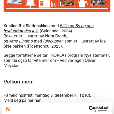
Kristine Rui Slettebakken
med
Billie og Bo og den
heidundrandes jula
(Gyldendal, 2024).
Boka er er illustrert av Nora Brech,
og
Arne Lindmo
med
Julekuppet
, som er illustrert av Ida
Skjelbakken (Figenschou, 2023).
Begge forfatterne deltar i NORLAs program
Nye stemmer
,
som du også får vite mer om – ved vår egen Oliver
Møystad.
Velkommen!
Påmeldingsfrist: mandag 8. desember kl. 12 (
CET
)
Meld deg på her her
Hvis du ønsker å bake noe for å komme i julestemning,