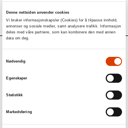
anbefaler vi denne oppskriften på brune pinner.
*NORLA kan dessverre ikke dekke reisekostnader for
Denne nettsiden anvender cookies
dere som ønsker å delta
Vi bruker informasjonskapsler (Cookies) for å tilpasse innhold,
annonser og sosiale medier, samt analysere trafikk. Informasjon
deles med våre partnere, som kan kombinere den med annen
data om deg.
Kalender
Samtykkevalg
Nødvendig
Kommende aktiviteter
Egenskaper
1. september
Statistikk
Søknadsfrist: Tilskudd til eksport- og
markedstiltak i utlandet (for norske
Markedsføring
agenter og forlag)
Søknadsfrist: Tilskudd til eksport- og markedstiltak i utlandet
(for norske agenter og forlag)