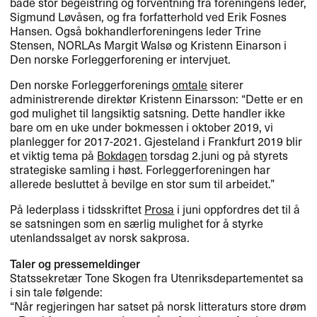
både stor begeistring og forventning fra foreningens leder,
Sigmund Løvåsen, og fra forfatterhold ved Erik Fosnes
Hansen. Også bokhandlerforeningens leder Trine
Stensen, NORLAs Margit Walsø og Kristenn Einarson i
Den norske Forleggerforening er intervjuet.
Den norske Forleggerforenings
omtale
siterer
administrerende direktør Kristenn Einarsson: “Dette er en
god mulighet til langsiktig satsning. Dette handler ikke
bare om en uke under bokmessen i oktober 2019, vi
planlegger for 2017-2021. Gjesteland i Frankfurt 2019 blir
et viktig tema på
Bokdagen
torsdag 2.juni og på styrets
strategiske samling i høst. Forleggerforeningen har
allerede besluttet å bevilge en stor sum til arbeidet.”
På lederplass i tidsskriftet
Prosa
i juni oppfordres det til å
se satsningen som en særlig mulighet for å styrke
utenlandssalget av norsk sakprosa.
Taler og pressemeldinger
Statssekretær Tone Skogen fra Utenriksdepartementet sa
i sin tale følgende:
“Når regjeringen har satset på norsk litteraturs store drøm