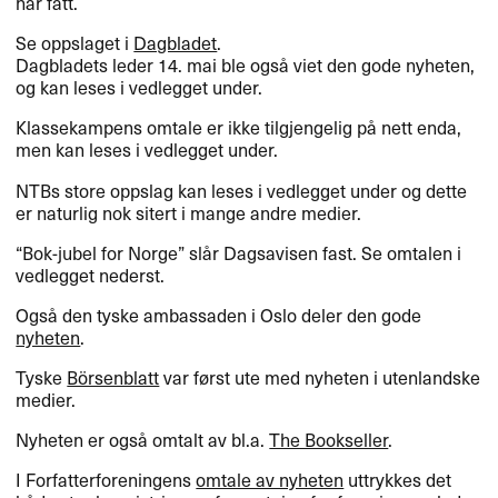
har fått.
Se oppslaget i
Dagbladet
.
Dagbladets leder 14. mai ble også viet den gode nyheten,
og kan leses i vedlegget under.
Klassekampens omtale er ikke tilgjengelig på nett enda,
men kan leses i vedlegget under.
NTBs store oppslag kan leses i vedlegget under og dette
er naturlig nok sitert i mange andre medier.
“Bok-jubel for Norge” slår Dagsavisen fast. Se omtalen i
vedlegget nederst.
Også den tyske ambassaden i Oslo deler den gode
nyheten
.
Tyske
Börsenblatt
var først ute med nyheten i utenlandske
medier.
Nyheten er også omtalt av bl.a.
The Bookseller
.
I Forfatterforeningens
omtale av nyheten
uttrykkes det