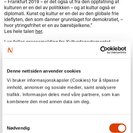
– Frankfurt 2019 – er det også ut fra den oppfatning at
kulturen er en del av politikken – og at kultur også er
diplomati. Kunst og kultur er en del av den globale frie
ideflyten, den som danner grunnlaget for demokratiet, –
hvor ytringsfrihet er en av bærebjelkene.”
Les hele talen
her
.
I en felles
pressemelding
fra Kulturdepartementet,
Utenriksdepartementet og Nærings- og
fiskeridepartementet uttaler utenriksminister Børge
Brende: “Kunst og kultur er en sentral del av den globale
utvekslingen av ideer og synspunkter. Her er det viktig at
Norge deltar med våre stemmer. Dette er en prioritet for
Denne nettsiden anvender cookies
regjeringen, og Norge deltar derfor som hovedland ved
Vi bruker informasjonskapsler (Cookies) for å tilpasse
bokmessen i Frankfurt i 2019.”
innhold, annonser og sosiale medier, samt analysere
I samme pressemelding siteres kulturminister Linda
trafikk. Informasjon deles med våre partnere, som kan
Hofstad Helleland slik: “Med navn som Åsne Seierstad,
kombinere den med annen data om deg.
Linn Ullmann, Per Petterson, Jo Nesbø og Karl Ove
Knausgård, er norsk samtidslitteratur i verdensklasse.
Med denne bokmessesatsingen kan det bli lagt til rette for
Samtykkevalg
at nye, lovende forfattere når et større publikum og at
Nødvendig
flere norsk forfattere får litteraturen sin ut i verden.”