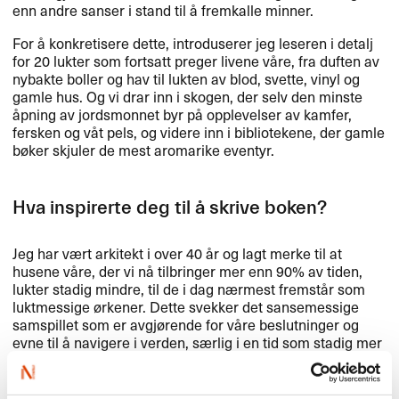
enn andre sanser i stand til å fremkalle minner.
For å konkretisere dette, introduserer jeg leseren i detalj
for 20 lukter som fortsatt preger livene våre, fra duften av
nybakte boller og hav til lukten av blod, svette, vinyl og
gamle hus. Og vi drar inn i skogen, der selv den minste
åpning av jordsmonnet byr på opplevelser av kamfer,
fersken og våt pels, og videre inn i bibliotekene, der gamle
bøker skjuler de mest aromarike eventyr.
Hva inspirerte deg til å skrive boken?
Jeg har vært arkitekt i over 40 år og lagt merke til at
husene våre, der vi nå tilbringer mer enn 90% av tiden,
lukter stadig mindre, til de i dag nærmest fremstår som
luktmessige ørkener. Dette svekker det sansemessige
samspillet som er avgjørende for våre beslutninger og
evne til å navigere i verden, særlig i en tid som stadig mer
preges av manipulasjon og kunstig intelligens.
Luktesansen, som fortsatt ikke lar seg digitalisere,
fremstår som spesielt pålitelig, og det er derfor viktigere