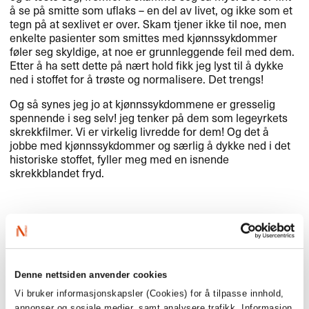
å se på smitte som uflaks – en del av livet, og ikke som et
tegn på at sexlivet er over. Skam tjener ikke til noe, men
enkelte pasienter som smittes med kjønnssykdommer
føler seg skyldige, at noe er grunnleggende feil med dem.
Etter å ha sett dette på nært hold fikk jeg lyst til å dykke
ned i stoffet for å trøste og normalisere. Det trengs!
Og så synes jeg jo at kjønnssykdommene er gresselig
spennende i seg selv! jeg tenker på dem som legeyrkets
skrekkfilmer. Vi er virkelig livredde for dem! Og det å
jobbe med kjønnssykdommer og særlig å dykke ned i det
historiske stoffet, fyller meg med en isnende
skrekkblandet fryd.
Hvem er denne boka for?
I seng med fienden
er for alle som liker skrekk og true
Denne nettsiden anvender cookies
crime! (Jeg tuller litt, men ikke helt, dette er skrekkelige og
Vi bruker informasjonskapsler (Cookies) for å tilpasse innhold,
engasjerende saker). Boka er for alle som har eller har
annonser og sosiale medier, samt analysere trafikk. Informasjon