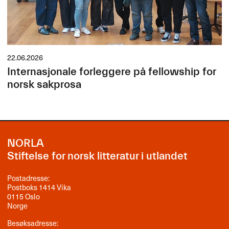
22.06.2026
Internasjonale forleggere på fellowship for
norsk sakprosa
NORLA
Stiftelse for norsk litteratur i utlandet
Postadresse:
Postboks 1414 Vika
0115 Oslo
Norge
Besøksadresse: