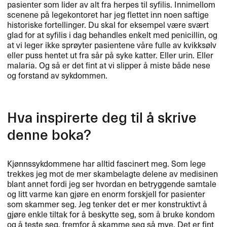
pasienter som lider av alt fra herpes til syfilis. Innimellom
scenene på legekontoret har jeg flettet inn noen saftige
historiske fortellinger. Du skal for eksempel være svært
glad for at syfilis i dag behandles enkelt med penicillin, og
at vi leger ikke sprøyter pasientene våre fulle av kvikksølv
eller puss hentet ut fra sår på syke katter. Eller urin. Eller
malaria. Og så er det fint at vi slipper å miste både nese
og forstand av sykdommen.
Hva inspirerte deg til å skrive
denne boka?
Kjønnssykdommene har alltid fascinert meg. Som lege
trekkes jeg mot de mer skambelagte delene av medisinen
blant annet fordi jeg ser hvordan en betryggende samtale
og litt varme kan gjøre en enorm forskjell for pasienter
som skammer seg. Jeg tenker det er mer konstruktivt å
gjøre enkle tiltak for å beskytte seg, som å bruke kondom
og å teste seg, fremfor å skamme seg så mye. Det er fint