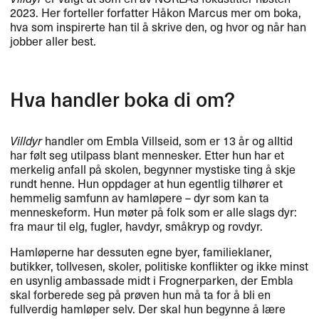
2023. Her forteller forfatter Håkon Marcus mer om boka,
hva som inspirerte han til å skrive den, og hvor og når han
jobber aller best.
Hva handler boka di om?
Villdyr
handler om Embla Villseid, som er 13 år og alltid
har følt seg utilpass blant mennesker. Etter hun har et
merkelig anfall på skolen, begynner mystiske ting å skje
rundt henne. Hun oppdager at hun egentlig tilhører et
hemmelig samfunn av hamløpere – dyr som kan ta
menneskeform. Hun møter på folk som er alle slags dyr:
fra maur til elg, fugler, havdyr, småkryp og rovdyr.
Hamløperne har dessuten egne byer, familieklaner,
butikker, tollvesen, skoler, politiske konflikter og ikke minst
en usynlig ambassade midt i Frognerparken, der Embla
skal forberede seg på prøven hun må ta for å bli en
fullverdig hamløper selv. Der skal hun begynne å lære