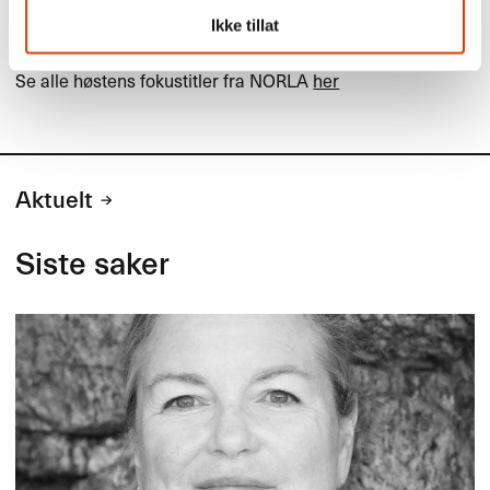
blir det fort ganske inngrodd.
Ikke tillat
Se engelsk presentasjon av boka
her
Se alle høstens fokustitler fra
NORLA
her
Aktuelt
Siste saker