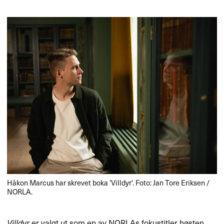
Håkon Marcus har skrevet boka 'Villdyr'. Foto: Jan Tore Eriksen /
NORLA.
Villdyr
er valgt ut som en av NORLAs fokustitler høsten