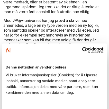
være medfødt, eller er bestemt av skjebnen i en
urgammel spådom. Jeg tror ikke det er riktig å tenke at
man må være født spesiell for å utrette noe viktig.
Med
Villdyr
-universet har jeg prøvd å skrive noe
annerledes, å lage en ny type verden med en ny logikk,
som samtidig speiler og interagerer med vår egen. Jeg
har jo for eksempel sett hundrevis av historier om
mennesker som kan bli dyr, men veldig få der det går
andre veien. Der får man jo også utrolig mye gratis
inspirasjon, for dyreverdenen er så full av vanvittige fakta
som kan få konsekvenser for hamløperuniverset. Som at
ekorn får større hjerner på høsten, eller at blekkspruten
har tre hjerter?
Denne nettsiden anvender cookies
Vi bruker informasjonskapsler (Cookies) for å tilpasse
innhold, annonser og sosiale medier, samt analysere
Hvem er denne boka for?
trafikk. Informasjon deles med våre partnere, som kan
kombinere den med annen data om deg.
Den er vel for alle som liker et godt mysterium? Selv om
det ikke direkte kan kalles krim, er
Villdyr
definitivt
spunnet rundt en gåte, og sporene som leder til løsningen