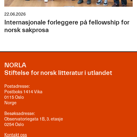
22.06.2026
Internasjonale forleggere på fellowship for
norsk sakprosa
NORLA
Stiftelse for norsk litteratur i utlandet
Postadresse:
Postboks 1414 Vika
0115 Oslo
Norge
Besøksadresse:
Observatoriegata 1B, 3. etasje
0254 Oslo
Kontakt oss