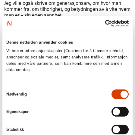
Jeg ville ogs​å skrive om generasjonsarv, om hvor man
kommer fra, om tilh​ø​righet, og betydningen av ​å vite hvem
man er ​– sin egen sannhet.​​
Les mer
Denne nettsiden anvender cookies
Vi bruker informasjonskapsler (Cookies) for å tilpasse innhold,
Se engelsk presentasjon av boka
her
annonser og sosiale medier, samt analysere trafikk. Informasjon
deles med våre partnere, som kan kombinere den med annen
Les mer om forfatteren
her
data om deg.
Se alle h​ø​stens fokustitler fra
NORLA
her
Samtykkevalg
Nødvendig
Egenskaper
Statistikk