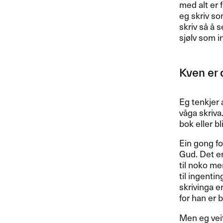
med alt er 
eg skriv so
skriv så å s
sjølv som i
Kven er 
Eg tenkjer 
våga skriva
bok eller bl
Ein gong fo
Gud. Det er
til noko men
til ingentin
skrivinga er
for han er 
Men eg veit 