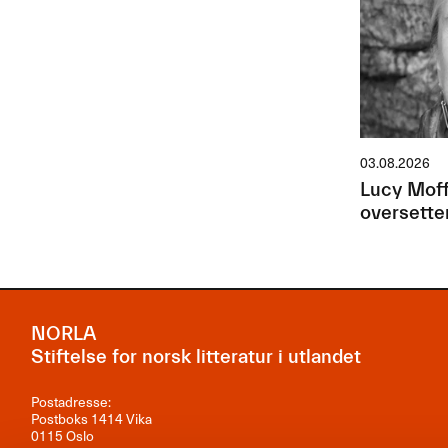
03.08.2026
Lucy Moff
oversette
NORLA
Stiftelse for norsk litteratur i utlandet
Postadresse:
Postboks 1414 Vika
0115 Oslo