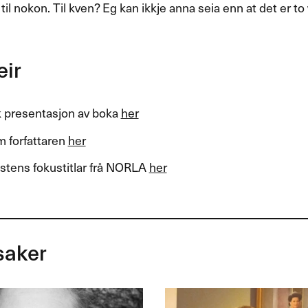
t til nokon. Til kven? Eg kan ikkje anna seia enn at det er 
eir
k presentasjon av boka
her
m forfattaren
her
stens fokustitlar frå
NORLA
her
saker