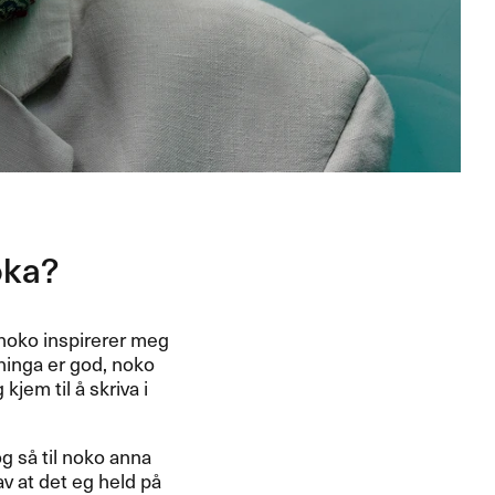
oka?
t noko inspirerer meg
pninga er god, noko
kjem til å skriva i
og så til noko anna
 av at det eg held på