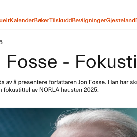
uelt
Kalender
Bøker
Tilskudd
Bevilgninger
Gjesteland
5
 Fosse - Fokustit
da av å presentere forfattaren Jon Fosse. Han har sk
m fokustittel av
NORLA
hausten 2025.