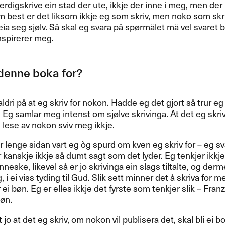
ferdigskrive ein stad der ute, ikkje der inne i meg, men der
m best er det liksom ikkje eg som skriv, men noko som skri
eia seg sjølv. Så skal eg svara på spørmålet må vel svaret bl
nspirerer meg.
denne boka for?
aldri på at eg skriv for nokon. Hadde eg det gjort så trur e
. Eg samlar meg intenst om sjølve skrivinga. At det eg skri
i lese av nokon sviv meg ikkje.
r lenge sidan vart eg òg spurd om kven eg skriv for – eg sva
 kanskje ikkje så dumt sagt som det lyder. Eg tenkjer ikkj
neske, likevel så er jo skrivinga ein slags tiltalte, og dermed
g, i ei viss tyding til Gud. Slik sett minner det å skriva for 
 ei bøn. Eg er elles ikkje det fyrste som tenkjer slik – Fran
bøn.
jo at det eg skriv, om nokon vil publisera det, skal bli ei bo