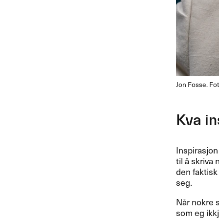
Jon Fosse. Fo
Kva in
Inspirasjon
til å skriv
den faktisk 
seg.
Når nokre si
som eg ikkje