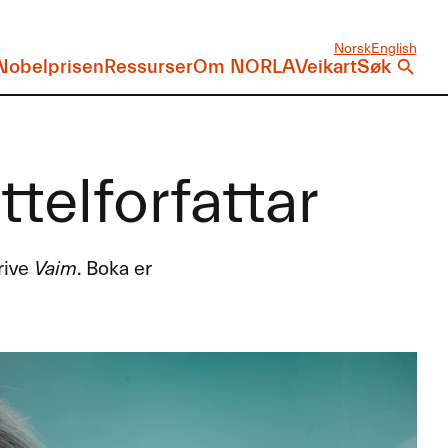
Norsk
English
Nobelprisen
Ressurser
Om NORLA
Veikart
Søk
telforfattar
rive
Vaim
. Boka er