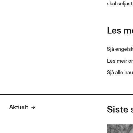
skal seljas
Les m
Sjå engels
Les meir o
Sjå alle hau
Aktuelt
Siste 