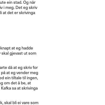
 ute ein stad. Og når
v i meg. Det eg skriv
i at det er skrivinga
g knapt at eg hadde
v skal gjevast ut som
rte då at eg skriv for
e på at eg vender meg
 ein tiltale til ingen,
meg om det å be, at
z Kafka sa at skrivinga
k, skal bli ei vare som