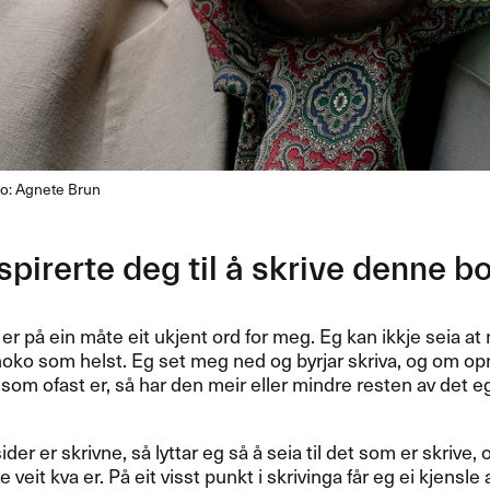
to: Agnete Brun
spirerte deg til å skrive denne b
 er på ein måte eit ukjent ord for meg. Eg kan ikkje seia a
a noko som helst. Eg set meg ned og byrjar skriva, og om o
som ofast er, så har den meir eller mindre resten av det eg 
der er skrivne, så lyttar eg så å seia til det som er skrive, 
 veit kva er. På eit visst punkt i skrivinga får eg ei kjensle