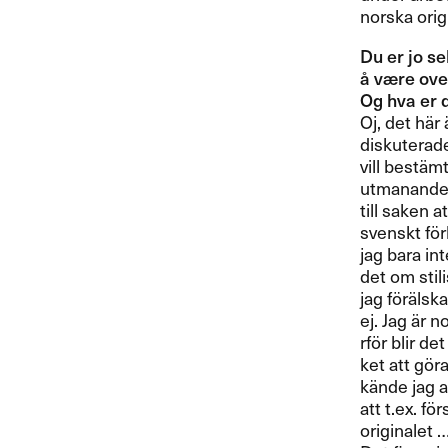
norska orig
Du er jo se
å v​æ​re ove
Og hva er de
Oj, det h​ä​r
diskuterade 
vill best​ä​m
utmanande, i
till saken att
svenskt f​ö​
jag bara in
det om stil
jag f​ö​r​ä​l
ej. Jag ​ä​r 
rf​ö​r blir 
ket att g​ö​
k​ä​nde jag 
att t.​​ex. 
originalet ​…