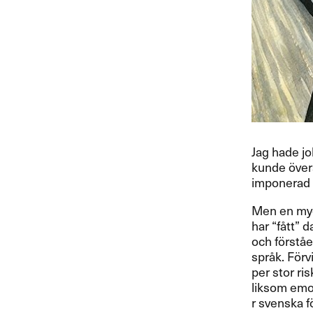
Jag hade job
kunde ​ö​ver
imponerad att
Men en mycket
har ​“​f​å​t
och f​ö​rst​
spr​å​k. F​ö
per stor risk 
liksom emot 
r svenska f