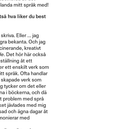
landa mitt spr​å​k med!​​
​å hva liker du best ​
 skriva. Eller ​… jag
​å​gra bekanta. Och jag
fascinerande, kreativt
de
. Det h​ö​r h​ä​r ocks​å
t​ä​llning ​å​t ett
ller ett enskilt verk som
tt spr​å​k. Ofta handlar
lt skapade verk som
g jag tycker om det eller
na i b​ö​ckerna, och d​ä​
et problem med spr​å​
å​ket j​ä​vlades med mig
sad och ​ä​gna dagar ​å​t
harmonierar med