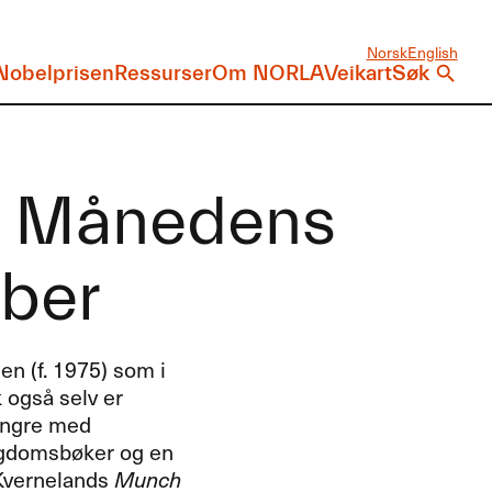
Norsk
English
Nobelprisen
Ressurser
Om NORLA
Veikart
Søk
- Månedens
mber
n (f. 1975) som i
 også selv er
sjangre med
ngdomsbøker og en
n Kvernelands
Munch