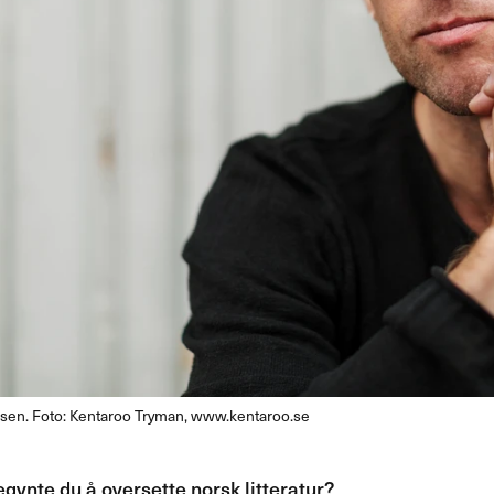
en. Foto: Kentaroo Tryman, www.kentaroo.se
ynte du ​å oversette norsk litteratur?​​