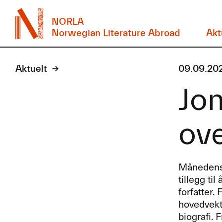
NORLA
Norwegian Literature Abroad
Akt
Aktuelt
09.09.20
Jo
ove
Månedens 
tillegg ti
forfatter.
hovedvekt
biografi. 