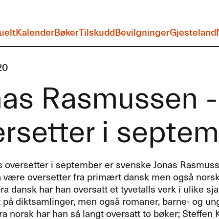
uelt
Kalender
Bøker
Tilskudd
Bevilgninger
Gjesteland
20
nas Rasmussen 
rsetter i septe
oversetter i september er svenske Jonas Rasmusse
l å være oversetter fra primært dansk men også norsk
 Fra dansk har han oversatt et tyvetalls verk i ulike 
 på diktsamlinger, men også romaner, barne- og u
Fra norsk har han så langt oversatt to bøker; Steffe