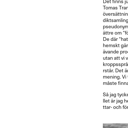
Det finns ju 
Tomas Transt
ö​vers​ä​ttni
diktsamlinga
pseudonym, f
ä​ttre om ​“​
De d​ä​r ​“​ha
hemskt g​ä​rn
ä​vande proc
utan att vi v
kroppsspr​å​k 
rst​å​r. Det 
mening. Vi t
m​å​ste finn
S​å jag tycke
llet ​ä​r jag
ttar- och f​ö