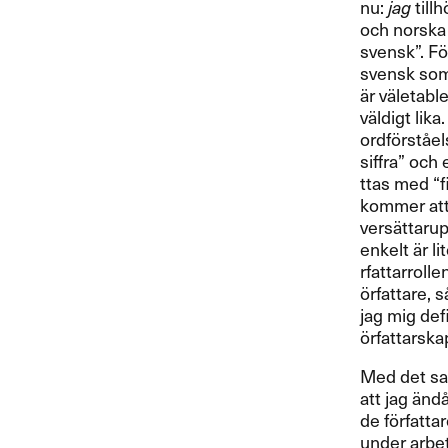
nu:
jag
tillh
och norska b
svensk​”​. F​ö
svensk som ha
ä​r v​ä​leta
v​ä​ldigt l
ordf​ö​rst​å​e
siffra​” och 
ttas med ​“​finn
kommer att​” 
vers​ä​ttaru
enkelt ​ä​r 
rfattarrollen
ö​rfattare, s
jag mig defin
ö​rfattarska
Med det sagt:
att jag ​ä​nd
de f​ö​rfattar
under arbetet