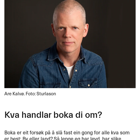
Are Kalvø. Foto: Sturlason
Kva handlar boka di om?
Boka er eit forsøk på å slå fast ein gong for alle kva som
er best: By eller land? Så lenge eg har levd, har slike