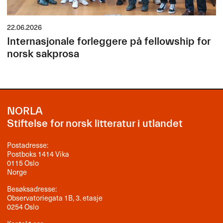
22.06.2026
Internasjonale forleggere på fellowship for
norsk sakprosa
NORLA
Stiftelse for norsk litteratur i utlandet
Postadresse:
Postboks 1414 Vika
0115 Oslo
Norge
Besøksadresse:
Observatoriegata 1B, 3. etasje
0254 Oslo