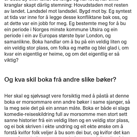
kranglar skapt dårlig stemning: Hovudstaden mot resten
av landet. Landsdel mot landsdel. Bygd mot by. Eg syntest
at tida var inne for å legge desse konfliktane bak oss, og
at dette var ein jobb for meg. Eg bestemte meg for å bu
ein periode i Norges minste kommune Utsira og ein
periode i ein av Europas største byar London, og
samanlikne. Boka handlar om å bu på ein veldig liten og
ein veldig stor plass, om folka eg møtte og blei glad i, om
kvar ein eigentlig er heime, og om det eigentlig er så
viktig?
Og kva skil boka frå andre slike bøker?
Her skal eg sjølvsagt vere forsiktig med å påstå at denne
boka er morsommare enn andre bøker i same sjanger, så
la meg seie det på ein annan måte. Boka er både ei slags
komedie-reiseskildring full av morsomme men stort sett
sanne historier frå ein veldig liten og en veldig stor plass,
og ei bok skriven i ekte undring og eit ekte ønske om å
forstå kvifor folk veljer å bu som dei bur, og kvifor det kan