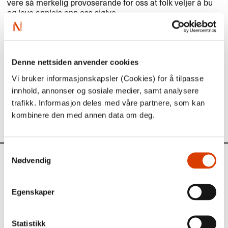
vere så merkelig provoserande for oss at folk veljer å bu
og leve annleis enn oss sjølve.
Les meir
Denne nettsiden anvender cookies
Sjå engelsk presentasjon av boka
her
Vi bruker informasjonskapsler (Cookies) for å tilpasse
Les meir om forfattaren
her
innhold, annonser og sosiale medier, samt analysere
trafikk. Informasjon deles med våre partnere, som kan
Sjå alle vårens fokustitlar frå
NORLA
her
kombinere den med annen data om deg.
Samtykkevalg
Nødvendig
Aktuelt
Siste saker
Egenskaper
Statistikk