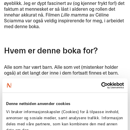
øyeblikk. Jeg er dypt fascinert av (og kjenner frykt for!) det
faktum at mennesket er så låst i alderen og rollen det
innehar akkurat nå. Filmen
Lille mamma
av Céline
Sciamma var også veldig inspirerende for meg, i arbeidet
med denne boka.
Hvem er denne boka for?
Alle som har vært barn. Alle som vet (mistenker holder
også) at det langt der inne i dem fortsatt finnes et barn.
Hvor og/eller når jobber du
Denne nettsiden anvender cookies
best?
Vi bruker informasjonskapsler (Cookies) for å tilpasse innhold,
annonser og sosiale medier, samt analysere trafikk. Informasjon
Tidlig om morgenen, når barna mine er avgårde på skolen
deles med våre partnere, som kan kombinere den med annen
og jeg ikke har noen avtaler eller møter i kalenderen. Da