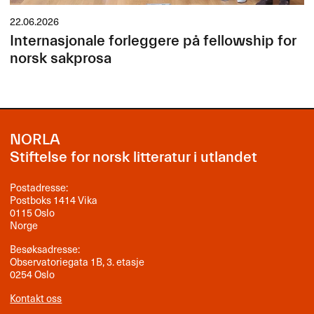
22.06.2026
Internasjonale forleggere på fellowship for
norsk sakprosa
NORLA
Stiftelse for norsk litteratur i utlandet
Postadresse:
Postboks 1414 Vika
0115 Oslo
Norge
Besøksadresse:
Observatoriegata 1B, 3. etasje
0254 Oslo
Kontakt oss