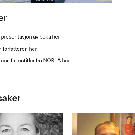
er
 presentasjon av boka
her
 forfatteren
her
tens fokustitler fra
NORLA
her
saker