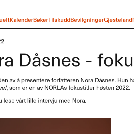
uelt
Kalender
Bøker
Tilskudd
Bevilgninger
Gjesteland
22
a Dåsnes - fokus
eden av å presentere forfatteren Nora Dåsnes. Hun h
ve!
, som er en av NORLAs fokustitler høsten 2022.
 lese vårt lille intervju med Nora.