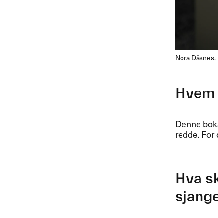
Nora Dåsnes. 
Hvem 
Denne boka 
redde. For 
Hva sk
sjang