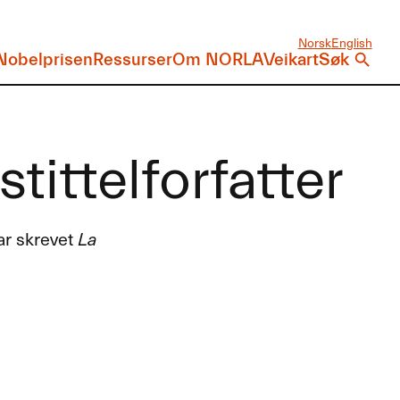
Norsk
English
Nobelprisen
Ressurser
Om NORLA
Veikart
Søk
tittelforfatter
ar skrevet
La