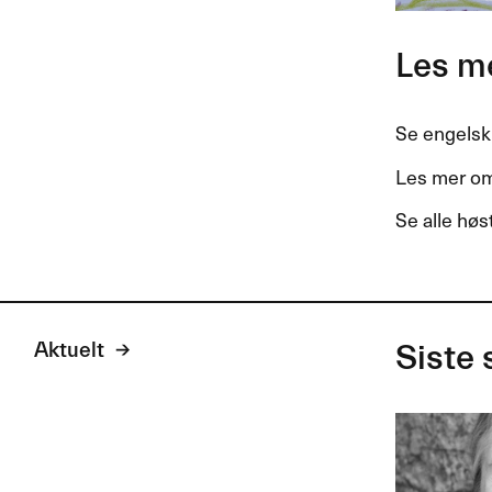
Les m
Se engelsk
Les mer om
Se alle høs
Aktuelt
Siste 