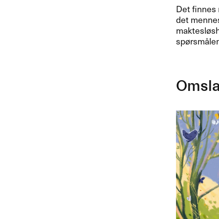
Det finnes 
det mennesk
maktesløshe
spørsmålene
Omsl