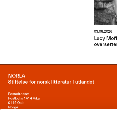
03.08.2026
Lucy Moff
oversette
NORLA
Stiftelse for norsk litteratur i utlandet
Postadresse:
Postboks 1414 Vika
0115 Oslo
Norge
Besøksadresse: