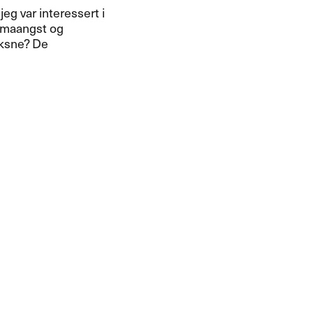
g var interessert i
limaangst og
oksne? De