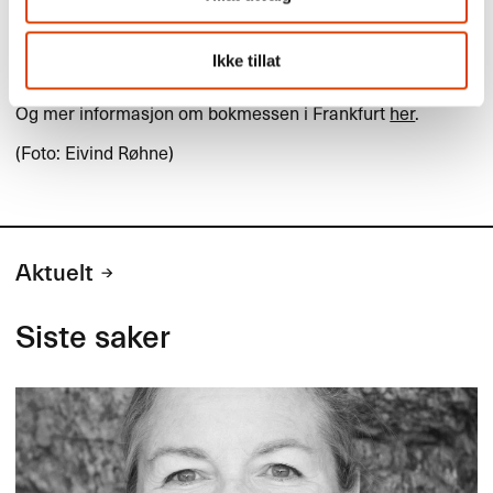
Les mer om det norske arbeidet frem mot status som
hovedland ved bokmessen i Frankfurt 2019
her
.
Ikke tillat
Mer om hovedlandsstatus ved bokmessen
her
.
Og mer informasjon om bokmessen i Frankfurt
her
.
(Foto: Eivind Røhne)
Aktuelt
Siste saker