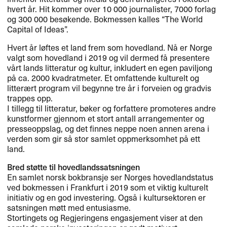
hvert år. Hit kommer over 10 000 journalister, 7000 forlag
og 300 000 besøkende. Bokmessen kalles “The World
Capital of Ideas”.
Hvert år løftes et land frem som hovedland. Nå er Norge
valgt som hovedland i 2019 og vil dermed få presentere
vårt lands litteratur og kultur, inkludert en egen paviljong
på ca. 2000 kvadratmeter. Et omfattende kulturelt og
litterært program vil begynne tre år i forveien og gradvis
trappes opp.
I tillegg til litteratur, bøker og forfattere promoteres andre
kunstformer gjennom et stort antall arrangementer og
presseoppslag, og det finnes neppe noen annen arena i
verden som gir så stor samlet oppmerksomhet på ett
land.
Bred støtte til hovedlandssatsningen
En samlet norsk bokbransje ser Norges hovedlandstatus
ved bokmessen i Frankfurt i 2019 som et viktig kulturelt
initiativ og en god investering. Også i kultursektoren er
satsningen møtt med entusiasme.
Stortingets og Regjeringens engasjement viser at den