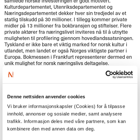
samlede norske investeringen er godt motivert.
Kulturdepartementet, Utenriksdepartementet og
Næringsdepartementet dekker hver sin tredjedel av et
statlig tilskudd på 30 millioner. I tillegg kommer private
midler på 13 millioner fra bokbransjen og stiftelser. Flere
private aktører fra næringslivet inviteres nå til å utnytte
muligheten til profilering gjennom hovedlandssatsningen.
Tyskland er ikke bare et viktig marked for norsk kultur i
utlandet, men landet er også Norges viktigste partner i
Europa. Bokmessen i Frankfurt representerer dermed en
unik mulighet for norsk næringslivs deltagelse.
Mål for den norske hovedlandssatsningen
Som hovedland i Frankfurt ønsker vi å vise bredden og
mangfoldet i norsk litteratur og kultur.
Hovedlandssatsningen har som mål å introdusere de nye
Denne nettsiden anvender cookies
stemmene i norsk litteratur, i tillegg til etablerte forfattere.
Norge kan i dag skilte med en håndfull internasjonalt
Vi bruker informasjonskapsler (Cookies) for å tilpasse
kjente forfattere, men gullalderen i norsk samtidslitteratur
innhold, annonser og sosiale medier, samt analysere
består av en hel generasjon. Disse forfatterne står nå
trafikk. Informasjon deles med våre partnere, som kan
klare til å presentere seg for verden.
kombinere den med annen data om deg.
NORLA
vil, frem mot 2019, bygge videre på og utvikle sitt