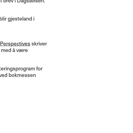
t brev i Dagsavisen.
lir gjesteland i
 Perspectives
skriver
r med å være
teringsprogram for
s ved bokmessen