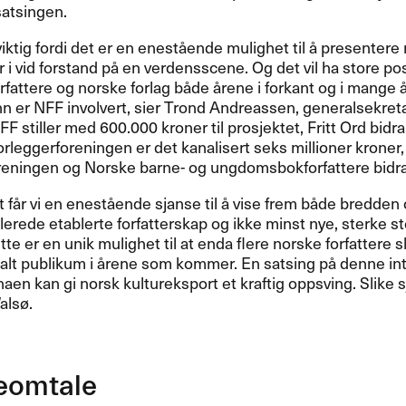
atsingen.
viktig fordi det er en enestående mulighet til å presentere 
r i vid forstand på en verdensscene. Og det vil ha store pos
orfattere og norske forlag både årene i forkant og i mange 
nn er
NFF
involvert, sier Trond Andreassen, generalsekret
FF
stiller med 600.000 kroner til prosjektet, Fritt Ord bidra
leggerforeningen er det kanalisert seks millioner kroner
reningen og Norske barne- og ungdomsbokforfattere bidrar 
rt får vi en enestående sjanse til å vise frem både bredden
 allerede etablerte forfatterskap og ikke minst nye, sterke 
te er en unik mulighet til at enda flere norske forfattere ska
nalt publikum i årene som kommer. En satsing på denne in
aen kan gi norsk kultureksport et kraftig oppsving. Slike 
alsø.
eomtale