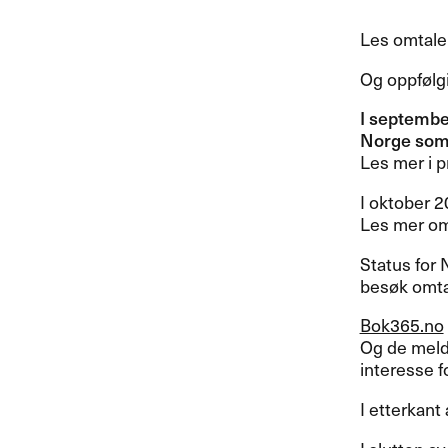
Les omtale 
Og oppfølgi
I septembe
Norge som 
Les mer i 
I oktober 2
Les mer o
Status for 
besøk omtal
Bok365.no
Og de meldt
interesse f
I etterkan