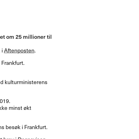
t om 25 millioner til
 i
Aftenposten
.
Frankfurt.
ed kulturministerens
2019.
kke minst økt
s besøk i Frankfurt.