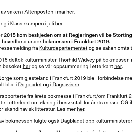
av saken i Aftenposten i mai
her
.
ng i Klassekampen i juli
her
.
r 2015 kom beskjeden om at Regjeringen vil be Stortinge
hovedland under bokmessen i Frankfurt 2019.
pressemelding fra
Kulturdepartementet
og se saken omtalt
015 deltok kulturminister Thorhild Widvey på bokmessen i 
m besøket
her
og se vår oppsummering i etterkant
her
.
Norge som gjesteland i Frankfurt 2019 ble i forbindelse m
t bl.a. i
Dagbladet
og i
Dagsavisen
.
rapporterte fra årets bokmesse i Frankfurt/om Frankfurt 
e i etterkant om økning i besøkstall for årets messe OG i
or skandinavisk litteratur. Les mer
her
.
t av bokmessen fulgte også
Dagbladet
opp kulturministeren