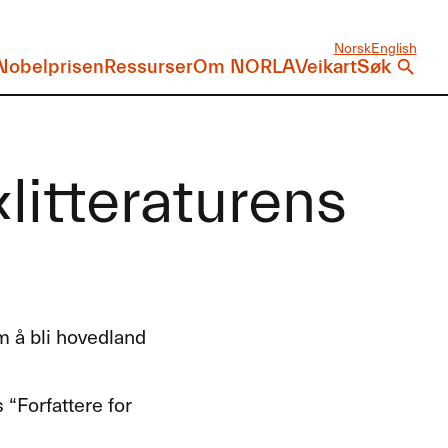
Norsk
English
Nobelprisen
Ressurser
Om NORLA
Veikart
Søk
litteraturens
 å bli hovedland
 “Forfattere for