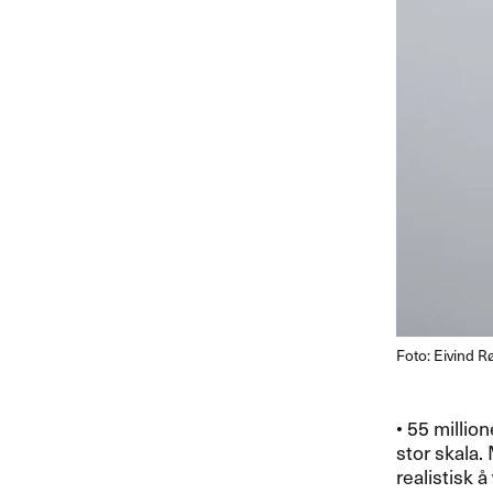
Foto: Eivind 
• 55 million
stor skala
realistisk å