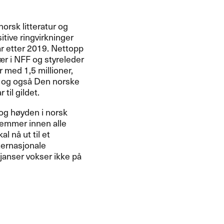
norsk litteratur og
itive ringvirkninger
år etter 2019. Nettopp
ær i
NFF
og styreleder
r med 1,5 millioner,
, og også Den norske
til gildet.
 og høyden i norsk
stemmer innen alle
l nå ut til et
ternasjonale
sjanser vokser ikke på