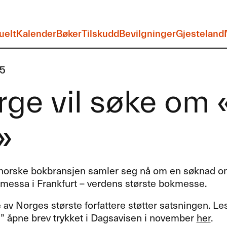
uelt
Kalender
Bøker
Tilskudd
Bevilgninger
Gjesteland
15
ge vil søke om «
»
norske bokbransjen samler seg nå om en søknad om
messa i Frankfurt – verdens største bokmesse.
 av Norges største forfattere støtter satsningen. Les
s” åpne brev trykket i Dagsavisen i november
her
.