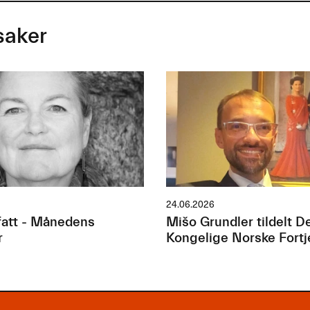
saker
24.06.2026
att - Månedens
Mišo Grundler tildelt D
r
Kongelige Norske Fort