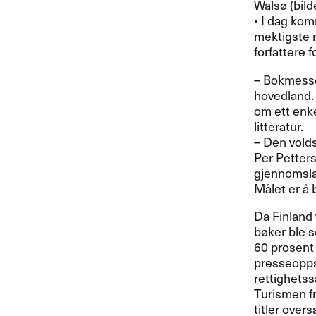
Walsø (bild
• I dag ko
mektigste m
forfattere f
– Bokmessen
hovedland.
om ett enke
litteratur.
– Den vold
Per Petters
gjennomslag
Målet er å 
Da Finland 
bøker ble s
60 prosent
presseoppsl
rettighetss
Turismen fr
titler overs