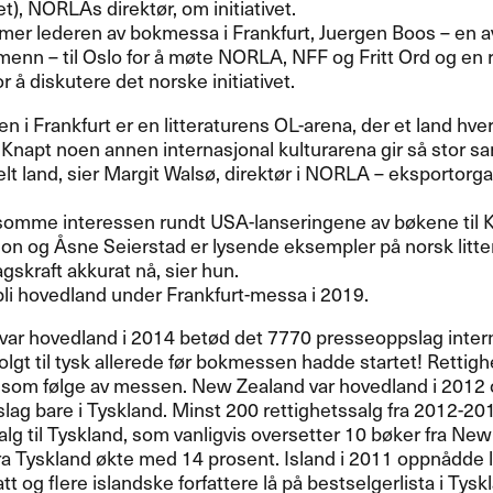
et), NORLAs direktør, om initiativet.
mmer lederen av bokmessa i Frankfurt, Juergen Boos – en 
enn – til Oslo for å møte
NORLA
,
NFF
og Fritt Ord og en 
or å diskutere det norske initiativet.
 i Frankfurt er en litteraturens OL-arena, der et land hvert
 Knapt noen annen internasjonal kulturarena gir så stor
lt land, sier Margit Walsø, direktør i
NORLA
– eksportorga
somme interessen rundt
USA
-lanseringene av bøkene til 
on og Åsne Seierstad er lysende eksempler på norsk litte
skraft akkurat nå, sier hun.
bli hovedland under Frankfurt-messa i 2019.
var hovedland i 2014 betød det 7770 presseoppslag intern
olgt til tysk allerede før bokmessen hadde startet! Rettig
 som følge av messen. New Zealand var hovedland i 2012 o
ag bare i Tyskland. Minst 200 rettighetssalg fra 2012-20
alg til Tyskland, som vanligvis oversetter 10 bøker fra New 
a Tyskland økte med 14 prosent. Island i 2011 oppnådde l
att og flere islandske forfattere lå på bestselgerlista i Tysk