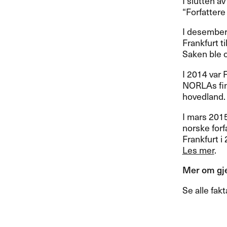
I slutten a
“Forfattere
I desember 
Frankfurt ti
Saken ble 
I 2014 var 
NORLAs fin
hovedland.
I mars 201
norske for
Frankfurt i
Les mer
.
Mer om gje
Se alle fak