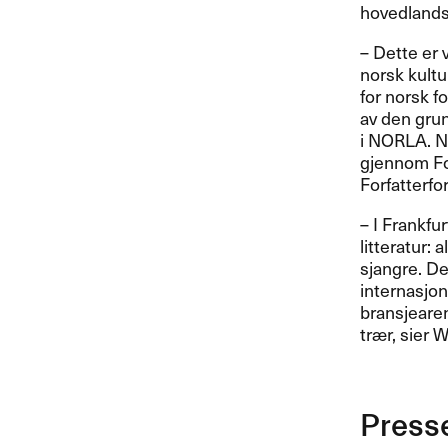
hovedlands
– Dette er 
norsk kultu
for norsk f
av den gru
i
NORLA
.
N
gjennom For
Forfatterfo
– I Frankfu
litteratur:
sjangre. Det
internasjo
bransjearen
trær, sier W
Press