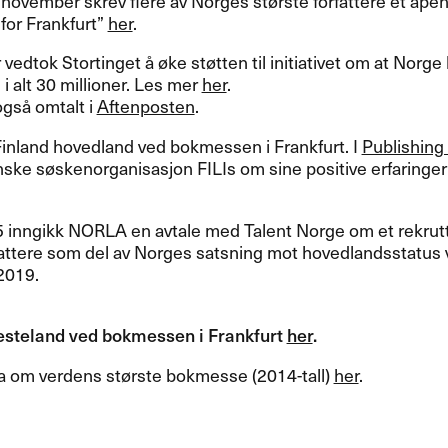
v november skrev flere av Norges største forfattere et åpen
 for Frankfurt”
her
.
vedtok Stortinget å øke støtten til initiativet om at Norge b
l i alt 30 millioner. Les mer
her
.
også omtalt i
Aftenposten
.
Finland hovedland ved bokmessen i Frankfurt. I
Publishing
ske søskenorganisasjon FILIs om sine positive erfaringe
5 inngikk
NORLA
en avtale med Talent Norge om et rekrut
fattere som del av Norges satsning mot hovedlandsstatu
 2019.
steland ved bokmessen i Frankfurt
her
.
ta om verdens største bokmesse (2014-tall)
her
.