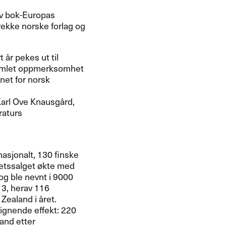
av bok-Europas
rekke norske forlag og
 år pekes ut til
 samlet oppmerksomhet
net for norsk
Karl Ove Knausgård,
raturs
asjonalt, 130 finske
hetssalget økte med
g ble nevnt i 9000
13, herav 116
Zealand i året.
ignende effekt: 220
land etter