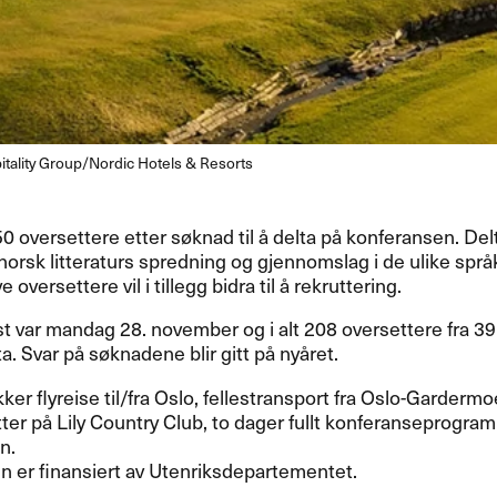
pitality Group/Nordic Hotels & Resorts⁠
50 oversettere etter søknad til å delta på konferansen. De
norsk litteraturs spredning og gjennomslag i de ulike sp
e oversettere vil i tillegg bidra til å rekruttering.
t var mandag 28. november og i alt 208 oversettere fra 39 
ta. Svar på søknadene blir gitt på nyåret.
ker flyreise til/fra Oslo, fellestransport fra Oslo-Gardermoe
tter på Lily Country Club, to dager fullt konferanseprogra
n.
 er finansiert av Utenriksdepartementet.