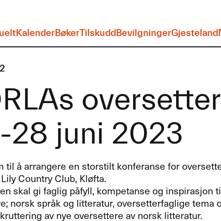
uelt
Kalender
Bøker
Tilskudd
Bevilgninger
Gjesteland
2
RLAs oversetter
-28 juni 2023
m til å arrangere en storstilt konferanse for oversetter
Lily Country Club, Kløfta.
n skal gi faglig påfyll, kompetanse og inspirasjon ti
e; norsk språk og litteratur, oversetterfaglige tema 
ekruttering av nye oversettere av norsk litteratur.