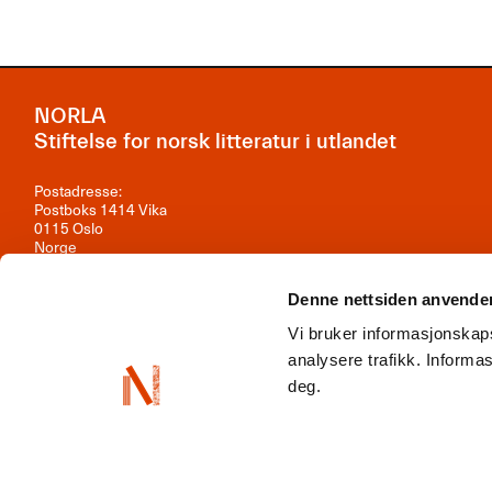
NORLA
Stiftelse for norsk litteratur i utlandet
Postadresse:
Postboks 1414 Vika
0115 Oslo
Norge
Besøksadresse:
Denne nettsiden anvende
Observatoriegata 1B, 3. etasje
0254 Oslo
Vi bruker informasjonskaps
Kontakt oss
analysere trafikk. Inform
deg.
Org.nr: 981 242 297
NORLA er en del av
Norwegian Arts Abroad
,
ENLIT
,
NordLit