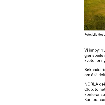
Foto: Lily Hos
Vi innbyr 1
gjenspeile 
kvote for ny
Søknadsfris
om å få del
NORLA
dek
Club, to ne
konferanse
Konferansen