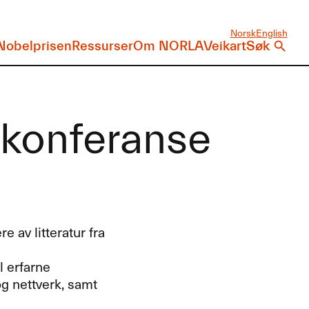
Norsk
English
Nobelprisen
Ressurser
Om NORLA
Veikart
Søk
konferanse
e av litteratur fra
l erfarne
og nettverk, samt