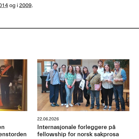
014
og i
2009
.
22.06.2026
en
Internasjonale forleggere på
jenstorden
fellowship for norsk sakprosa