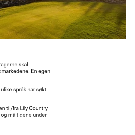
ltagerne skal
råkmarkedene. En egen
ulike språk har søkt
n til/fra Lily Country
m og måltidene under