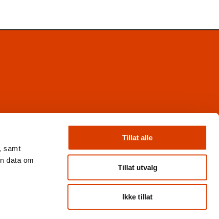
Facebook
Instagram
Tillat alle
X
, samt
Nyhetsbrev
en data om
Books from Norway
Tillat utvalg
Flickr
Ikke tillat
Personvern og cookies