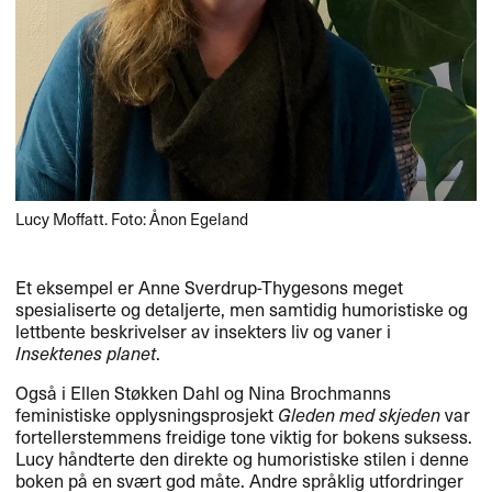
Lucy Moffatt. Foto: Ånon Egeland
Et eksempel er Anne Sverdrup-Thygesons meget
spesialiserte og detaljerte, men samtidig humoristiske og
lettbente beskrivelser av insekters liv og vaner i
Insektenes planet
.​​
Ogs​å i Ellen St​ø​kken Dahl og Nina Brochmanns
feministiske opplysningsprosjekt
Gleden med skjeden
var
fortellerstemmens freidige tone viktig for bokens suksess.
Lucy h​å​ndterte den direkte og humoristiske stilen i denne
boken p​å en sv​æ​rt god m​å​te. Andre spr​å​klig utfordringer