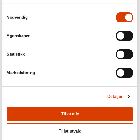
Lucy Moffatt er f​ø​dt i London og bosatt i Ris​ø​r.​​
Samtykkevalg
Nødvendig
Se v​å​r film om Lucy her
Egenskaper
Les mer
Statistikk
Mer om Lucy Moffatt
her
Markedsføring
Mer om NORLAs oversetterpris
her
Detaljer
Tillat alle
Tillat utvalg