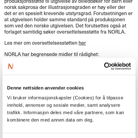
produksjonsstøtte til utgivelse av billedbøker for barn eller
norsk sakprosa der illustrasjonsgraden er høy eller der
det er en spesielt krevende utstyrsgrad. Forutsetningen er
at utgivelsen holder samme standard på produksjonen
som ved den norske utgivelsen. Det forutsettes også at
forlaget samtidig søker oversettelsesstøtte fra
NORLA
.
Les mer om oversettelsesstøtten
her
NORLA
har begrensede midler til rådighet:
For billedbøker for barn er det mulig å søke om støtte opp
til 1000 Euro.
For illustrert sakprosa er det mulig å søke om støtte opp til
2000
EURO
/ 2750
USD
.
Denne nettsiden anvender cookies
Søknadsfristene for produksjonsstøtte er de samme som
for oversettelsesstøtte:
Vi bruker informasjonskapsler (Cookies) for å tilpasse
For skjønnlitteratur: 1.4., 1.6. og 15.11.
innhold, annonser og sosiale medier, samt analysere
For sakprosa: 1.2., 1.6. og 1.10.
trafikk. Informasjon deles med våre partnere, som kan
Se all informasjon om NORLAs to prøveordninger for
kombinere den med annen data om deg.
produksjonsstøtte, og finn søknadsskjema, som finnes
her
.