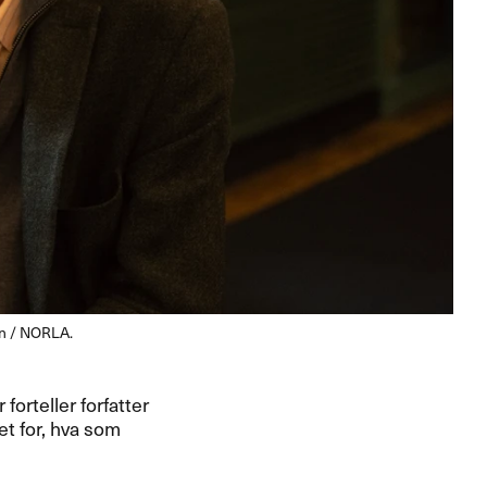
en / NORLA.
orteller forfatter
t for, hva som