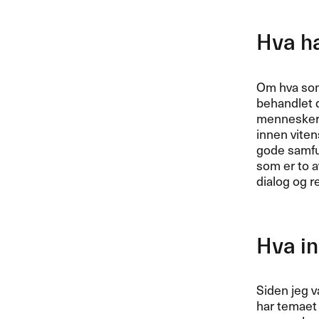
Hva h
Om hva som 
behandlet d
mennesker f
innen viten
gode samfun
som er to a
dialog og r
Hva in
Siden jeg v
har temaet 