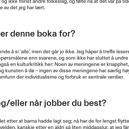
g ikke minst andre folkeslag, og følte nå at det var på t
e av det jeg har lært.
er denne boka for?
ende å si ‘alle’, men det går jo ikke. Jeg håper å treffe les
spørsmålene enn svarene, og som ikke har sluttet å undre 
også en kulturkritikk her: Noen av meningene er knapphet
og kunsten å dø – ingen av disse meningene har særlig høy
mfunn der individualisme og forbruk er sentrale verdier.
g/eller når jobber du best?
et etter at barna hadde lagt seg; nå har de for lengst flyt
velden, kanskje etter en aldri så liten middagslur, at jeg 