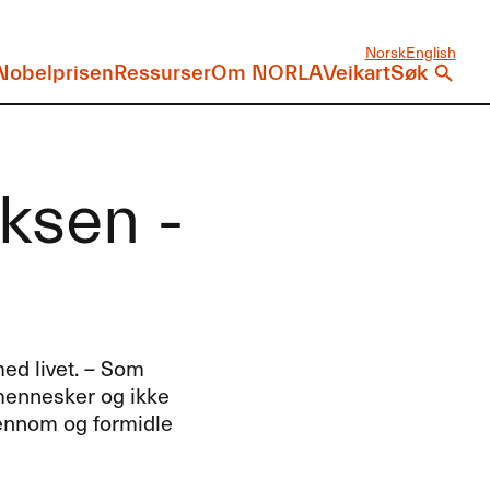
Norsk
English
Nobelprisen
Ressurser
Om NORLA
Veikart
Søk
ksen -
ed livet. – Som
 mennesker og ikke
gjennom og formidle