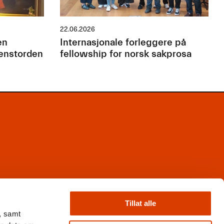
22.06.2026
en
Internasjonale forleggere på
jenstorden
fellowship for norsk sakprosa
Facebook
Instagram
Tillat alle
X
, samt
Nyhetsbrev