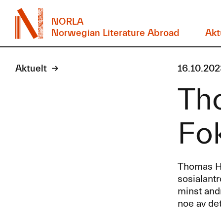
NORLA
Norwegian Literature Abroad
Akt
Aktuelt
16.10.202
Tho
Fok
Thomas Hy
sosialant
minst andr
noe av det