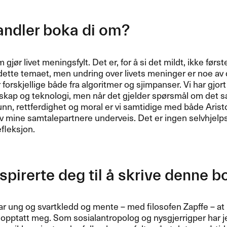
andler boka di om?
gjør livet meningsfylt. Det er, for å si det mildt, ikke før
ette temaet, men undring over livets meninger er noe av 
orskjellige både fra algoritmer og sjimpanser. Vi har gjort
skap og teknologi, men når det gjelder spørsmål om det sa
n, rettferdighet og moral er vi samtidige med både Aris
v mine samtalepartnere underveis. Det er ingen selvhjelpsb
efleksjon.
spirerte deg til å skrive denne 
ar ung og svartkledd og mente – med filosofen Zapffe – at 
opptatt meg. Som sosialantropolog og nysgjerrigper har j