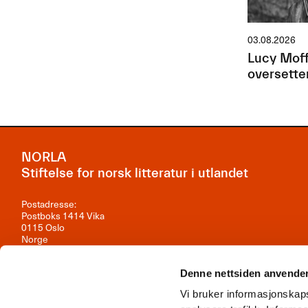
03.08.2026
Lucy Moff
oversette
NORLA
Stiftelse for norsk litteratur i utlandet
Postadresse:
Postboks 1414 Vika
0115 Oslo
Norge
Besøksadresse:
Observatoriegata 1B, 3. etasje
Denne nettsiden anvende
0254 Oslo
Vi bruker informasjonskaps