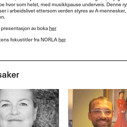
bbe hvor som helst, med musikkpause underveis. Denne ry
r i arbeidslivet ettersom verden styres av A-mennesker, men
en.
 presentasjon av boka
her
tens fokustitler fra
NORLA
her
saker