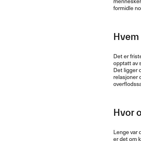
mennesker o
formidle no
Hvem 
Det er frist
opptatt av 
Det ligger 
relasjoner 
overflodssa
Hvor o
Lenge var d
er det om k