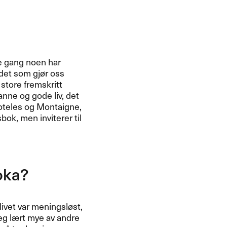
ste gang noen har
det som gjør oss
 store fremskritt
nne og gode liv, det
toteles og Montaigne,
ok, men inviterer til
boka?
livet var meningsløst,
eg lært mye av andre