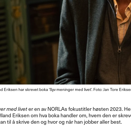
 Eriksen har skrevet boka 'Syv meninger med livet'. Foto: Jan Tore Eriks
er med livet
er en av NORLAs fokustitler høsten 2023. Her f
land Eriksen om hva boka handler om, hvem den er skreve
an til å skrive den og hvor og når han jobber aller best.