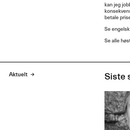
kan jeg jo
konsekvense
betale pris
Se engelsk
Se alle høs
Aktuelt
Siste 