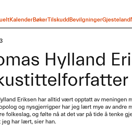
uelt
Kalender
Bøker
Tilskudd
Bevilgninger
Gjesteland
3
mas Hylland Eri
ustittelforfatter
lland Eriksen har alltid vært opptatt av meningen m
ropolog og nysgjerrigper har jeg lært mye av andre
e folkeslag, og følte nå at det var på tide å tenke 
 jeg har lært, sier han.