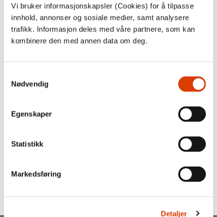
Vi bruker informasjonskapsler (Cookies) for å tilpasse
innhold, annonser og sosiale medier, samt analysere
trafikk. Informasjon deles med våre partnere, som kan
kombinere den med annen data om deg.
Samtykkevalg
Nødvendig
Egenskaper
Les mer
Statistikk
Se engelsk presentasjon av boken
her
Les mer om forfatteren
her
Markedsføring
Se alle høstens fokustitler fra
NORLA
her
Detaljer