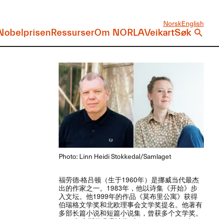
Norsk
English
Nobelprisen
Ressurser
Om NORLA
Veikart
Søk
Photo: Linn Heidi Stokkedal/Samlaget
​福劳德·格吕顿​
​（生于​1960​年）​是挪威当代最杰
出的作家之一。​​1983​年，​他以诗集​《开始》​步
入文坛。​他​1999​年的作品​《莫布里公寓》​获得
伯瑞格文学奖和北欧理事会文学奖提名。​他著有
多部长篇小说和短篇小说集，​曾获多个文学奖。​​