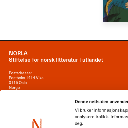
NORLA
Stiftelse for norsk litteratur i utlandet
Postadresse:
Postboks 1414 Vika
0115 Oslo
Norge
Besøksadresse:
Observatoriegata 1B, 3. etasje
Denne nettsiden anvende
0254 Oslo
Vi bruker informasjonskaps
Kontakt oss
analysere trafikk. Inform
deg.
Org.nr: 981 242 297