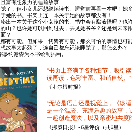
而且富有想象力的睡前故事​
睡觉了，​但小女儿还想继续读书。​睡觉前再看一本吧！​她
于她的书。​书架上连一本关于她的故事都没有！​​
拼凑出一本关于这个小女孩的书。​书中会有黏液怪吗？​也
的山？​也许她可以回到过去，​去见她爷爷？​还是到未来
？​​
么都有可能。​但如果一切皆有可能，​那么可怕的事情也可能
想故事太起劲了，​连自己都忘记该睡觉了，​那怎么办？​​
特德·约翰森为本书绘制插画。​​
​“书页上充满了各种细节，​吸引
读再读，​色彩丰富、​和谐自然。​”​
《卑尔根时报》
​“无论是语言还是视觉上，​《该睡
是一个温馨、​充满乐趣的故事，​
一起创造魔法，​以及亲密地共度时光
《挪威日报》​​- 5​星评价​（共​6​星）