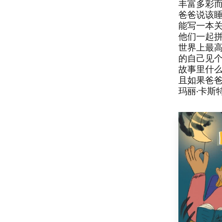
​丰富多彩
​爸爸说该
能写一本关
​他们一起
世界上最高
的自己见个面
​故事里什
且如果爸爸
​玛丽·卡斯