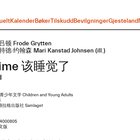
uelt
Kalender
Bøker
Tilskudd
Bevilgninger
Gjesteland
 Frode Grytten
约翰森 Mari Kanstad Johnsen (ill.​​)
time ​该睡觉了
d
年文学 Children and Young Adults
本
拉格出版社 Samlaget
4000805
文版