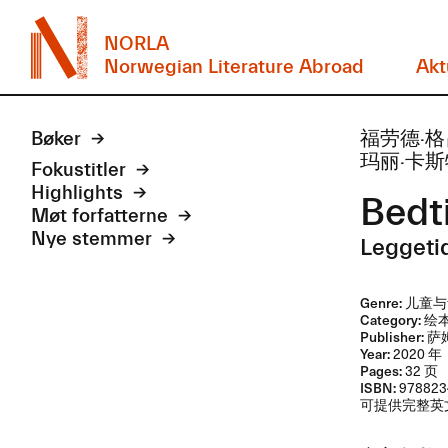
NORLA
Norwegian Literature Abroad
Akt
Bøker
福劳德·格吕顿
玛丽·卡斯特德·
Fokustitler
Highlights
Bed
Møt forfatterne
Nye stemmer
Leggeti
Genre:
儿童与青少
Category:
绘
Publisher:
萨姆
Year:
2020 年
Pages:
32 页
ISBN:
978823
可提供完整英