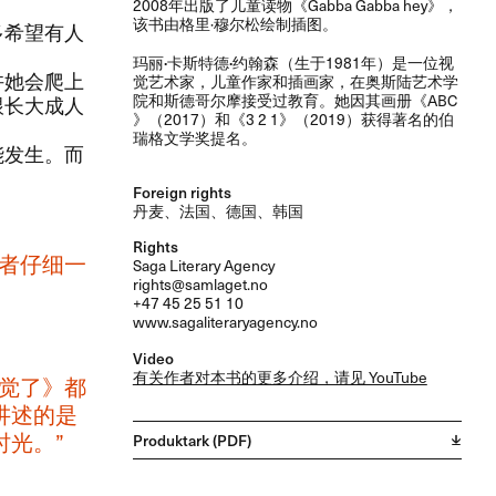
2008​年出版了儿童读物​《​Gabba Gabba hey​》​，​
该书由格里·穆尔松绘制插图。​​
多希望有人
​玛丽·卡斯特德·约翰森​
​（生于​1981​年）​是一位视
许她会爬上
觉艺术家，​儿童作家和插画家，​在奥斯陆艺术学
院和斯德哥尔摩接受过教育。​她因其画册​《​ABC​
跟长大成人
》​（​2017​）​和​《​3 2 1​》​（​2019​）​获得著名的伯
瑞格文学奖提名。​​
发生。​而
Foreign rights
丹麦、法国、德国、韩国
Rights
读者仔细一
Saga Literary Agency
rights@samlaget.no
+47 45 25 51 10
www.sagaliteraryagency.no
Video
有关作者对本书的更多介绍，请见 YouTube
觉了》​都
讲述的是
。​”​
Produktark (PDF)