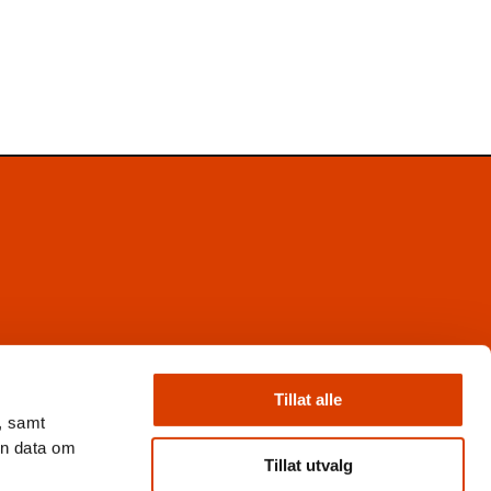
Facebook
Instagram
Tillat alle
X
, samt
Nyhetsbrev
en data om
Books from Norway
Tillat utvalg
Flickr