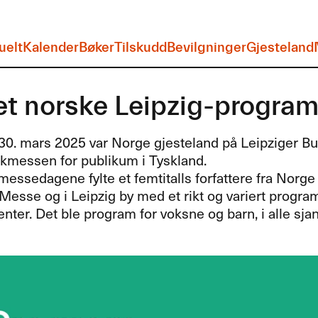
uelt
Kalender
Bøker
Tilskudd
Bevilgninger
Gjesteland
et norske Leipzig-progra
il 30. mars 2025 var Norge gjesteland på Leipziger 
okmessen for publikum i Tyskland.
 messedagene fylte et femtitalls forfattere fra Norg
Messe og i Leipzig by med et rikt og variert progra
ter. Det ble program for voksne og barn, i alle sjan