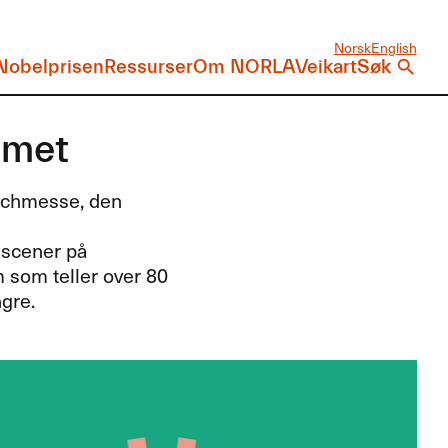
Norsk
English
Nobelprisen
Ressurser
Om NORLA
Veikart
Søk
mmet
Buchmesse, den
e scener på
m som teller over 80
gre.