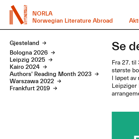
NORLA
Norwegian Literature Abroad
Akt
Se d
Gjesteland
Bologna 2026
Leipzig 2025
Fra 27. t
Kairo 2024
største b
Authors' Reading Month 2023
I løpet av
Warszawa 2022
Leipziger 
Frankfurt 2019
arrangemen