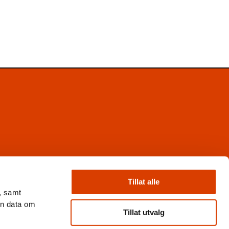
Facebook
Instagram
Tillat alle
X
, samt
Nyhetsbrev
en data om
Books from Norway
Tillat utvalg
Flickr