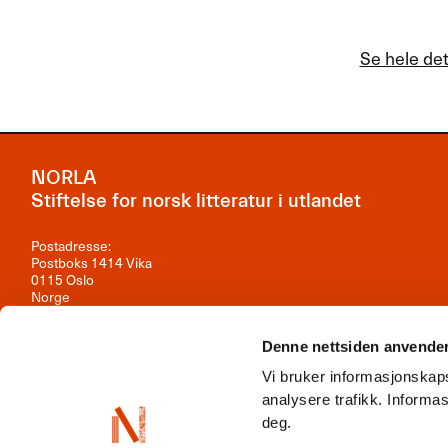
Se hele de
NORLA
Stiftelse for norsk litteratur i utlandet
Postadresse:
Postboks 1414 Vika
0115 Oslo
Norge
Besøksadresse:
Observatoriegata 1B, 3. etasje
Denne nettsiden anvende
0254 Oslo
Vi bruker informasjonskaps
Kontakt oss
analysere trafikk. Inform
deg.
Org.nr: 981 242 297