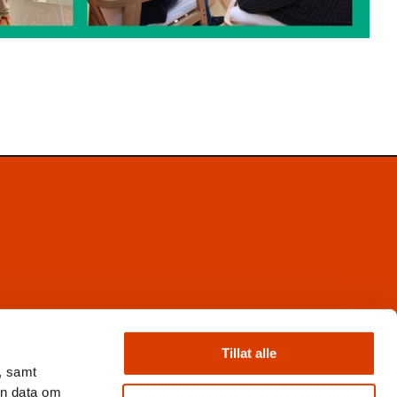
Facebook
Instagram
Tillat alle
X
, samt
Nyhetsbrev
en data om