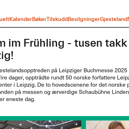
uelt
Kalender
Bøker
Tilskudd
Bevilgninger
Gjesteland
 im Frühling - tusen takk 
ig!
estelandsopptreden på Leipziger Buchmesse 2025 
 fire dager, opptrådte rundt 50 norske forfattere Leip
nter i Leipzig. De to hovedscenene for det norske
anden på messen og ærverdige Schaubühne Lindenfels
er eneste dag.