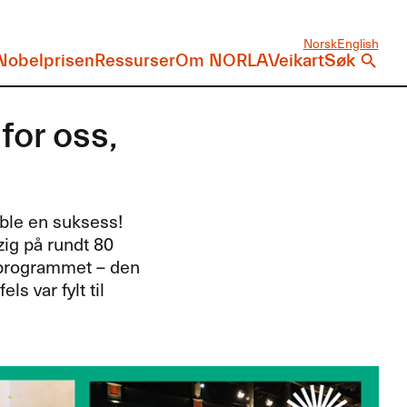
Norsk
English
Nobelprisen
Ressurser
Om NORLA
Veikart
Søk
for oss,
ble en suksess!
zig på rundt 80
 programmet – den
 var fylt til