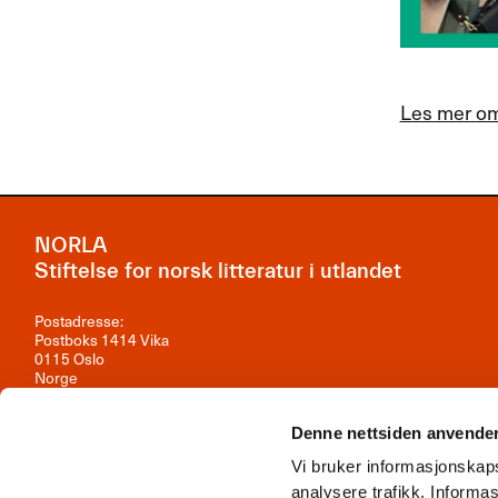
Les mer om
NORLA
Stiftelse for norsk litteratur i utlandet
Postadresse:
Postboks 1414 Vika
0115 Oslo
Norge
Besøksadresse:
Observatoriegata 1B, 3. etasje
Denne nettsiden anvende
0254 Oslo
Vi bruker informasjonskaps
Kontakt oss
analysere trafikk. Inform