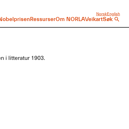
Norsk
English
Nobelprisen
Ressurser
Om NORLA
Veikart
Søk
i litteratur 1903.