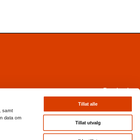
Facebook
Instagram
X
Tillat alle
, samt
Nyhetsbrev
en data om
Books from Norway
Tillat utvalg
Flickr