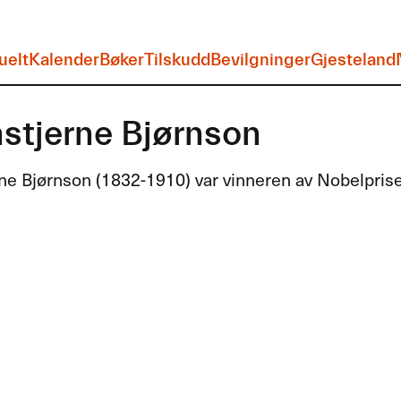
uelt
Kalender
Bøker
Tilskudd
Bevilgninger
Gjesteland
nstjerne Bjørnson
ne Bjørnson (1832-1910) var vinneren av Nobelprisen 