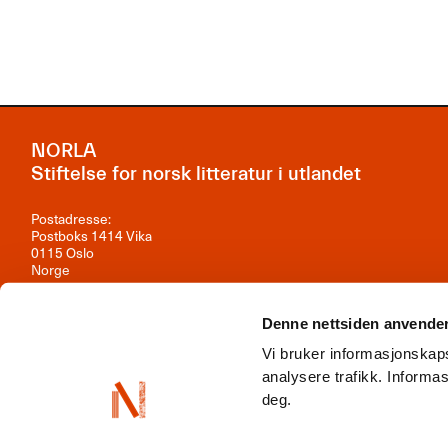
NORLA
Stiftelse for norsk litteratur i utlandet
Postadresse:
Postboks 1414 Vika
0115 Oslo
Norge
Besøksadresse:
Observatoriegata 1B, 3. etasje
Denne nettsiden anvende
0254 Oslo
Vi bruker informasjonskaps
Kontakt oss
analysere trafikk. Inform
deg.
Org.nr: 981 242 297