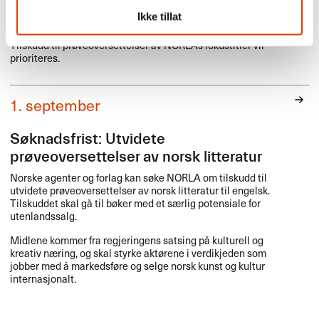
NORLAs kriterier for oversettelsestilskudd. Oversettelsen må
Ikke tillat
skje direkte fra norsk.
Tilskudd til prøveoversettelser av NORLAs fokustitler vil
prioriteres.
1. september
Søknadsfrist: Utvidete
prøveoversettelser av norsk litteratur
Norske agenter og forlag kan søke
NORLA
om tilskudd til
utvidete prøveoversettelser av norsk litteratur til engelsk.
Tilskuddet skal gå til bøker med et særlig potensiale for
utenlandssalg.
Midlene kommer fra regjeringens satsing på kulturell og
kreativ næring, og skal styrke aktørene i verdikjeden som
jobber med å markedsføre og selge norsk kunst og kultur
internasjonalt.