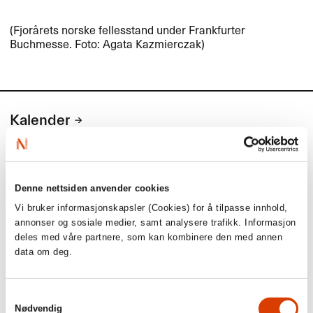
(Fjorårets norske fellesstand under Frankfurter
Buchmesse. Foto: Agata Kazmierczak)
Kalender
Kommende aktiviteter
Denne nettsiden anvender cookies
1. september
Vi bruker informasjonskapsler (Cookies) for å tilpasse innhold,
annonser og sosiale medier, samt analysere trafikk. Informasjon
deles med våre partnere, som kan kombinere den med annen
Søknadsfrist: Tilskudd til eksport- og
data om deg.
markedstiltak i utlandet (for norske
agenter og forlag)
Samtykkevalg
Søknadsfrist: Tilskudd til eksport- og markedstiltak i utlandet
Nødvendig