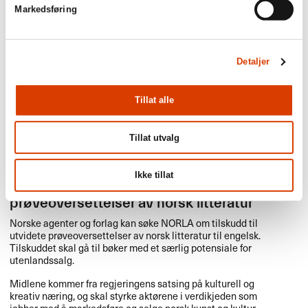
Det kan søkes om tilskudd til både skjønnlitteratur og
Markedsføring
sakprosa for barn/unge og voksne.
Bøkene det søkes om må være utkommet og oppfylle
NORLAs kriterier for oversettelsestilskudd. Oversettelsen må
Detaljer
skje direkte fra norsk.
Tilskudd til prøveoversettelser av NORLAs fokustitler vil
Tillat alle
prioriteres.
Tillat utvalg
1. september
Ikke tillat
Søknadsfrist: Utvidete
prøveoversettelser av norsk litteratur
Norske agenter og forlag kan søke
NORLA
om tilskudd til
utvidete prøveoversettelser av norsk litteratur til engelsk.
Tilskuddet skal gå til bøker med et særlig potensiale for
utenlandssalg.
Midlene kommer fra regjeringens satsing på kulturell og
kreativ næring, og skal styrke aktørene i verdikjeden som