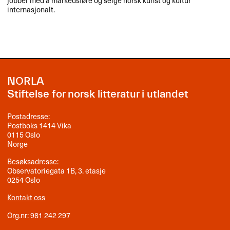
jobber med å markedsføre og selge norsk kunst og kultur
internasjonalt.
NORLA
Stiftelse for norsk litteratur i utlandet
Postadresse:
Postboks 1414 Vika
0115 Oslo
Norge
Besøksadresse:
Observatoriegata 1B, 3. etasje
0254 Oslo
Kontakt oss
Org.nr: 981 242 297